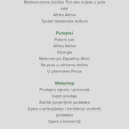
Multisenzorna izložba ‘Put oko svijeta u pola
sata’
Afrika Aktiva
Tjedan tibetanske kulture
Putopisi
Polarni san
Afrika Aktiva
Džungla
Motorom po Zapadnoj Africi
Na putu u skrivenu dolinu
U planinama Perua
Webshop
Prodajno mjesto i proizvodi
Uvjeti prodaje
Zaštita povjerljivih podataka
Izjava o prikupljanju i korištenju osobnih
podataka
Izjava o konverziji