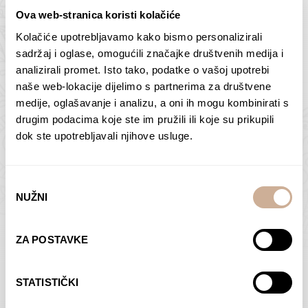
Ova web-stranica koristi kolačiće
Kolačiće upotrebljavamo kako bismo personalizirali
Butan – ljudi 2
Antarktika – krajolik
sadržaj i oglase, omogućili značajke društvenih medija i
2
analizirali promet. Isto tako, podatke o vašoj upotrebi
75,00
€
–
138,00
€
Raspon
cijena:
75,00
€
–
138,00
€
Raspon
naše web-lokacije dijelimo s partnerima za društvene
od
cijena:
medije, oglašavanje i analizu, a oni ih mogu kombinirati s
ODABERI OPCIJE
ODABERI OPCIJE
75,00 €
od
drugim podacima koje ste im pružili ili koje su prikupili
do
75,00 €
dok ste upotrebljavali njihove usluge.
138,00 €
do
138,00 €
Odabir
NUŽNI
pristanka
Dolac
Moreškanti – sjena
ZA POSTAVKE
75,00
€
–
138,00
€
Raspon
75,00
€
–
138,00
€
Raspon
cijena:
cijena:
ODABERI OPCIJE
ODABERI OPCIJE
STATISTIČKI
od
od
75,00 €
75,00 €