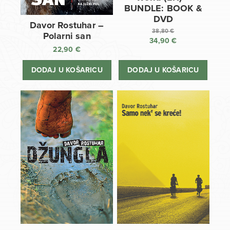
BUNDLE: BOOK &
DVD
Davor Rostuhar –
38,80
€
Polarni san
34,90
€
Izvorna
22,90
€
cijena
Trenutna
bila
cijena
DODAJ U KOŠARICU
DODAJ U KOŠARICU
je:
je:
38,80 €.
34,90 €.