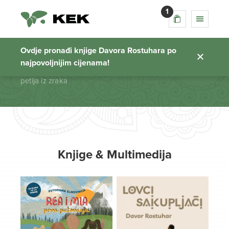
1
petlja iz zraka
Ovdje pronađi knjige Davora Rostuhara po
najpovoljnijim cijenama!
Početna stranica
petlja iz zraka
Knjige & Multimedija