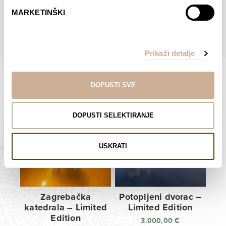
do
do
POGLEDAJTE SVE PROIZVODE U OVOJ KATEGORIJI
MARKETINŠKI
138,00 €
138,00 €
Prikaži detalje
DOPUSTI SVE
Limited Edition Fotografije
DOPUSTI SELEKTIRANJE
USKRATI
Zagrebačka
Potopljeni dvorac –
katedrala – Limited
Limited Edition
Edition
3.000,00
€