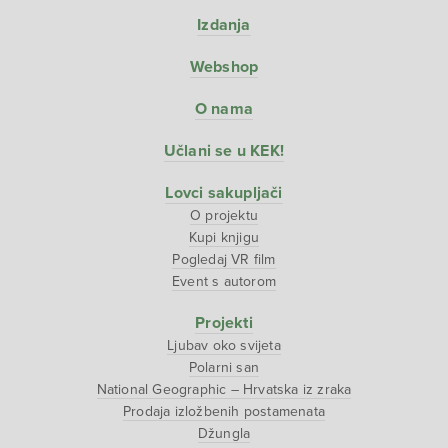
Izdanja
Webshop
O nama
Učlani se u KEK!
Lovci sakupljači
O projektu
Kupi knjigu
Pogledaj VR film
Event s autorom
Projekti
Ljubav oko svijeta
Polarni san
National Geographic – Hrvatska iz zraka
Prodaja izložbenih postamenata
Džungla