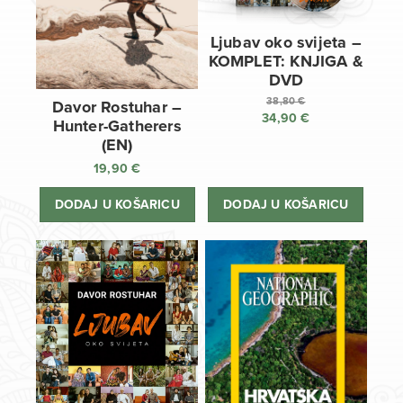
Ljubav oko svijeta –
KOMPLET: KNJIGA &
DVD
38,80
€
Davor Rostuhar –
34,90
€
Izvorna
Hunter-Gatherers
cijena
Trenutna
(EN)
bila
cijena
19,90
€
je:
je:
38,80 €.
34,90 €.
DODAJ U KOŠARICU
DODAJ U KOŠARICU