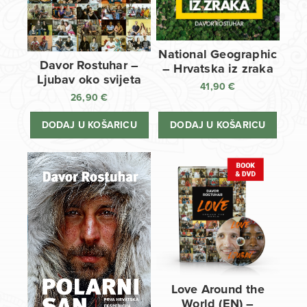
National Geographic
Davor Rostuhar –
– Hrvatska iz zraka
Ljubav oko svijeta
41,90
€
26,90
€
DODAJ U KOŠARICU
DODAJ U KOŠARICU
Love Around the
World (EN) –