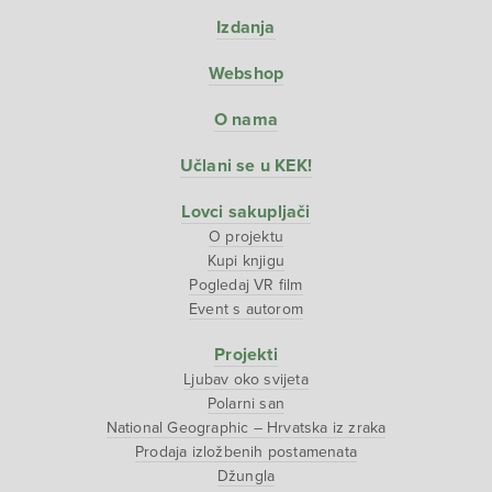
Izdanja
Webshop
O nama
Učlani se u KEK!
Lovci sakupljači
O projektu
Kupi knjigu
Pogledaj VR film
Event s autorom
Projekti
Ljubav oko svijeta
Polarni san
National Geographic – Hrvatska iz zraka
Prodaja izložbenih postamenata
Džungla