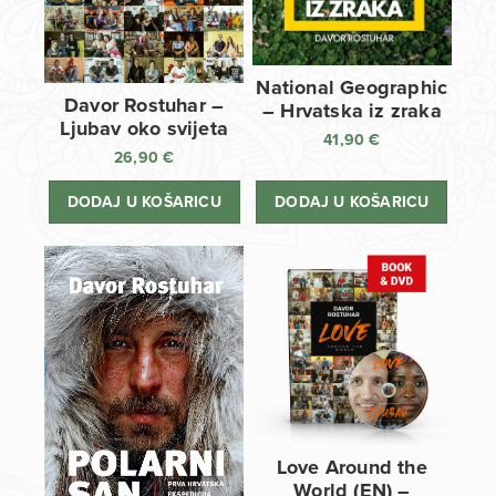
National Geographic
Davor Rostuhar –
– Hrvatska iz zraka
Ljubav oko svijeta
41,90
€
26,90
€
DODAJ U KOŠARICU
DODAJ U KOŠARICU
Love Around the
World (EN) –