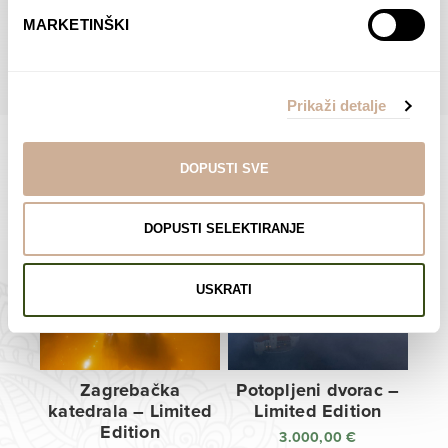
do
do
POGLEDAJTE SVE PROIZVODE U OVOJ KATEGORIJI
MARKETINŠKI
138,00 €
138,00 €
Prikaži detalje
DOPUSTI SVE
Limited Edition Fotografije
DOPUSTI SELEKTIRANJE
USKRATI
Zagrebačka
Potopljeni dvorac –
katedrala – Limited
Limited Edition
Edition
3.000,00
€