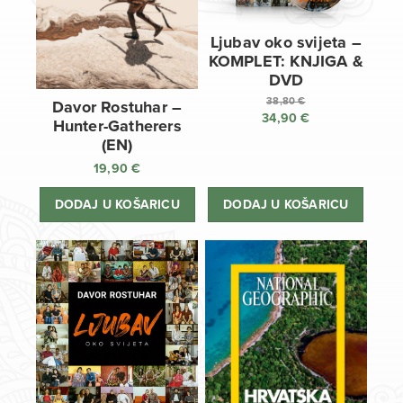
Ljubav oko svijeta –
KOMPLET: KNJIGA &
DVD
38,80
€
Davor Rostuhar –
34,90
€
Izvorna
Hunter-Gatherers
cijena
Trenutna
(EN)
bila
cijena
19,90
€
je:
je:
38,80 €.
34,90 €.
DODAJ U KOŠARICU
DODAJ U KOŠARICU