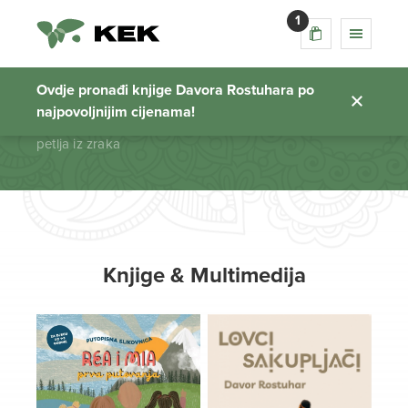
1
petlja iz zraka
Ovdje pronađi knjige Davora Rostuhara po
najpovoljnijim cijenama!
Početna stranica
petlja iz zraka
Knjige & Multimedija