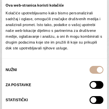
Ova web-stranica koristi kolačiće
Kolačiće upotrebljavamo kako bismo personalizirali
Butan – ljudi 2
Antarktika – krajolik
sadržaj i oglase, omogućili značajke društvenih medija i
2
analizirali promet. Isto tako, podatke o vašoj upotrebi
75,00
€
–
138,00
€
Raspon
cijena:
75,00
€
–
138,00
€
Raspon
naše web-lokacije dijelimo s partnerima za društvene
od
cijena:
medije, oglašavanje i analizu, a oni ih mogu kombinirati s
ODABERI OPCIJE
ODABERI OPCIJE
75,00 €
od
drugim podacima koje ste im pružili ili koje su prikupili
do
75,00 €
dok ste upotrebljavali njihove usluge.
138,00 €
do
138,00 €
Odabir
NUŽNI
pristanka
Dolac
Moreškanti – sjena
ZA POSTAVKE
75,00
€
–
138,00
€
Raspon
75,00
€
–
138,00
€
Raspon
cijena:
cijena:
ODABERI OPCIJE
ODABERI OPCIJE
STATISTIČKI
od
od
75,00 €
75,00 €