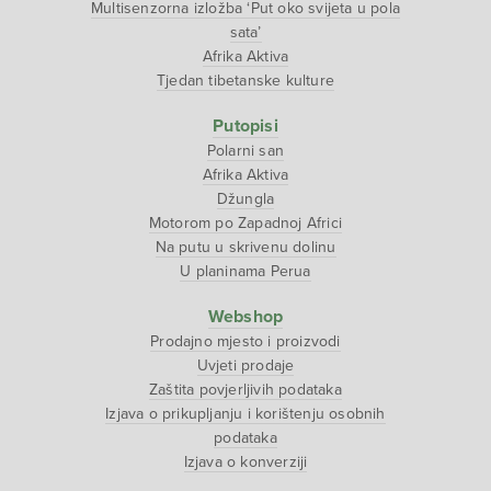
Multisenzorna izložba ‘Put oko svijeta u pola
sata’
Afrika Aktiva
Tjedan tibetanske kulture
Putopisi
Polarni san
Afrika Aktiva
Džungla
Motorom po Zapadnoj Africi
Na putu u skrivenu dolinu
U planinama Perua
Webshop
Prodajno mjesto i proizvodi
Uvjeti prodaje
Zaštita povjerljivih podataka
Izjava o prikupljanju i korištenju osobnih
podataka
Izjava o konverziji