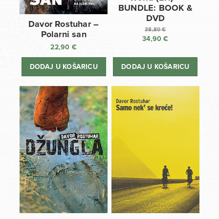
BUNDLE: BOOK &
DVD
Davor Rostuhar –
38,80
€
Polarni san
34,90
€
Izvorna
22,90
€
cijena
Trenutna
bila
cijena
DODAJ U KOŠARICU
DODAJ U KOŠARICU
je:
je:
38,80 €.
34,90 €.