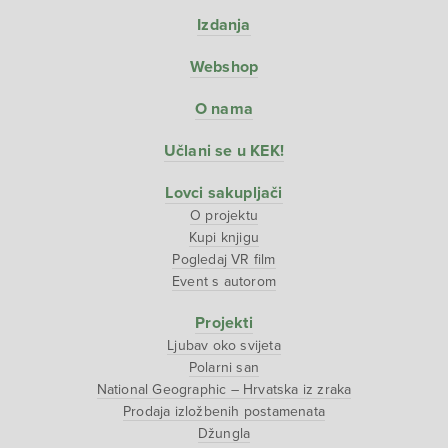
Izdanja
Webshop
O nama
Učlani se u KEK!
Lovci sakupljači
O projektu
Kupi knjigu
Pogledaj VR film
Event s autorom
Projekti
Ljubav oko svijeta
Polarni san
National Geographic – Hrvatska iz zraka
Prodaja izložbenih postamenata
Džungla