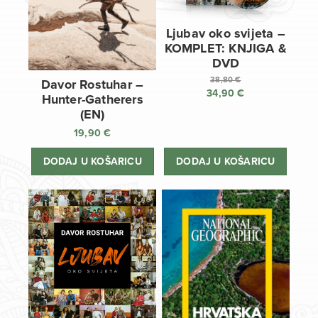
Ljubav oko svijeta –
KOMPLET: KNJIGA &
DVD
38,80
€
Davor Rostuhar –
34,90
€
Izvorna
Hunter-Gatherers
cijena
Trenutna
(EN)
bila
cijena
19,90
€
je:
je:
38,80 €.
34,90 €.
DODAJ U KOŠARICU
DODAJ U KOŠARICU