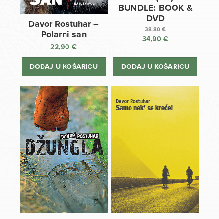
BUNDLE: BOOK &
DVD
Davor Rostuhar –
38,80
€
Polarni san
34,90
€
Izvorna
22,90
€
cijena
Trenutna
bila
cijena
DODAJ U KOŠARICU
DODAJ U KOŠARICU
je:
je:
38,80 €.
34,90 €.