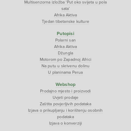
Multisenzorna izložba ‘Put oko svijeta u pola
sata’
Afrika Aktiva
Tjedan tibetanske kulture
Putopisi
Polarni san
Afrika Aktiva
Džungla
Motorom po Zapadnoj Africi
Na putu u skrivenu dolinu
U planinama Perua
Webshop
Prodajno mjesto i proizvodi
Uvjeti prodaje
Zaštita povjerljivih podataka
Izjava o prikupljanju i korištenju osobnih
podataka
Izjava o konverziji