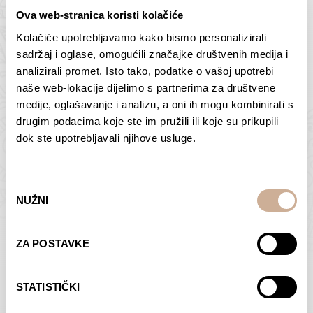
Ova web-stranica koristi kolačiće
Kolačiće upotrebljavamo kako bismo personalizirali
Butan – ljudi 2
Antarktika – krajolik
sadržaj i oglase, omogućili značajke društvenih medija i
2
analizirali promet. Isto tako, podatke o vašoj upotrebi
75,00
€
–
138,00
€
Raspon
cijena:
75,00
€
–
138,00
€
Raspon
naše web-lokacije dijelimo s partnerima za društvene
od
cijena:
medije, oglašavanje i analizu, a oni ih mogu kombinirati s
ODABERI OPCIJE
ODABERI OPCIJE
75,00 €
od
drugim podacima koje ste im pružili ili koje su prikupili
do
75,00 €
dok ste upotrebljavali njihove usluge.
138,00 €
do
138,00 €
Odabir
NUŽNI
pristanka
Dolac
Moreškanti – sjena
ZA POSTAVKE
75,00
€
–
138,00
€
Raspon
75,00
€
–
138,00
€
Raspon
cijena:
cijena:
ODABERI OPCIJE
ODABERI OPCIJE
STATISTIČKI
od
od
75,00 €
75,00 €