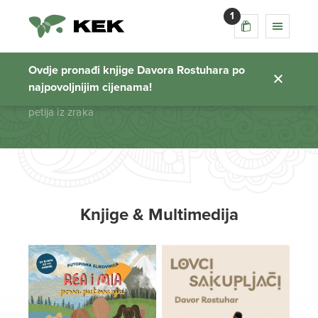
1
petlja iz zraka
Ovdje pronađi knjige Davora Rostuhara po
najpovoljnijim cijenama!
Početna stranica
petlja iz zraka
Knjige & Multimedija