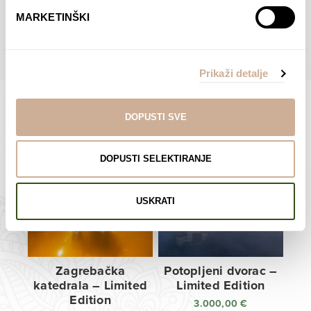
do
do
POGLEDAJTE SVE PROIZVODE U OVOJ KATEGORIJI
MARKETINŠKI
138,00 €
138,00 €
Prikaži detalje
DOPUSTI SVE
Limited Edition Fotografije
DOPUSTI SELEKTIRANJE
USKRATI
Zagrebačka
Potopljeni dvorac –
katedrala – Limited
Limited Edition
Edition
3.000,00
€