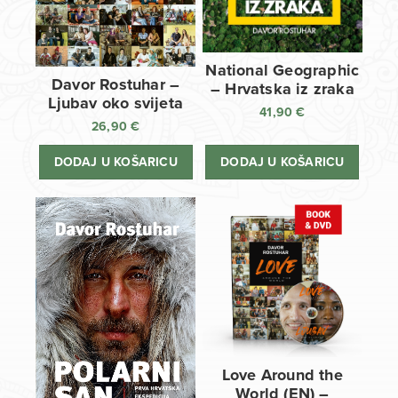
National Geographic
Davor Rostuhar –
– Hrvatska iz zraka
Ljubav oko svijeta
41,90
€
26,90
€
DODAJ U KOŠARICU
DODAJ U KOŠARICU
Love Around the
World (EN) –