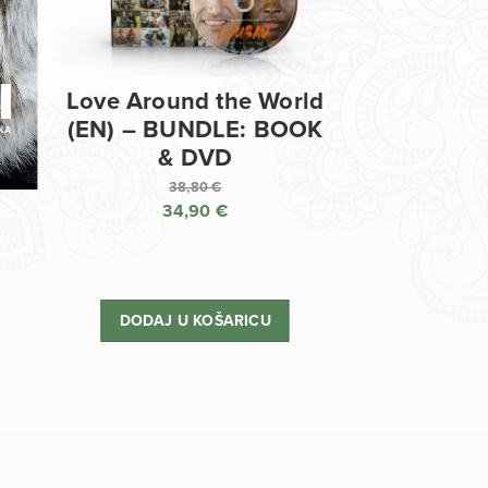
Love Around the World
(EN) – BUNDLE: BOOK
& DVD
38,80
€
34,90
€
Izvorna
cijena
Trenutna
bila
cijena
je:
je:
DODAJ U KOŠARICU
38,80 €.
34,90 €.