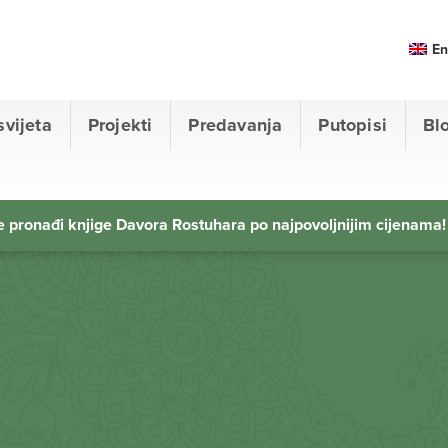
En
svijeta
Projekti
Predavanja
Putopisi
Bl
 pronađi knjige Davora Rostuhara po najpovoljnijim cijenama!