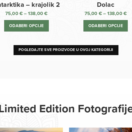
Dolac
tarktika – krajolik 2
75,00
€
–
138,00
€
75,00
€
–
138,00
€
R
Raspon
ci
cijena:
ODABERI OPCIJE
ODABERI OPCIJE
o
od
75
75,00 €
d
do
13
138,00 €
POGLEDAJTE SVE PROIZVODE U OVOJ KATEGORIJI
Limited Edition Fotografij