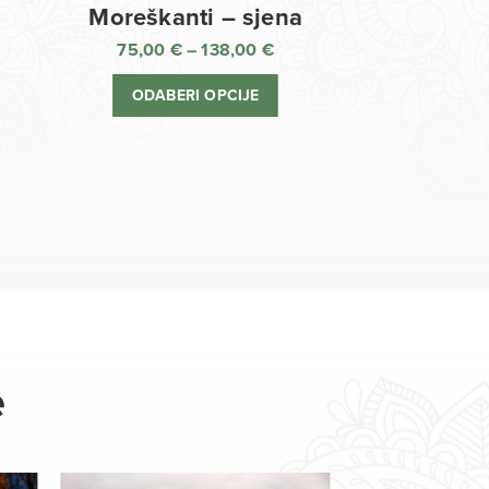
Moreškanti – sjena
75,00
€
–
138,00
€
aspon
Raspon
jena:
cijena:
ODABERI OPCIJE
d
od
,00 €
75,00 €
o
do
8,00 €
138,00 €
e