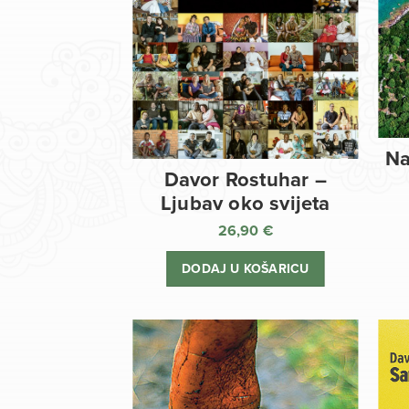
Na
Davor Rostuhar –
Ljubav oko svijeta
26,90
€
DODAJ U KOŠARICU