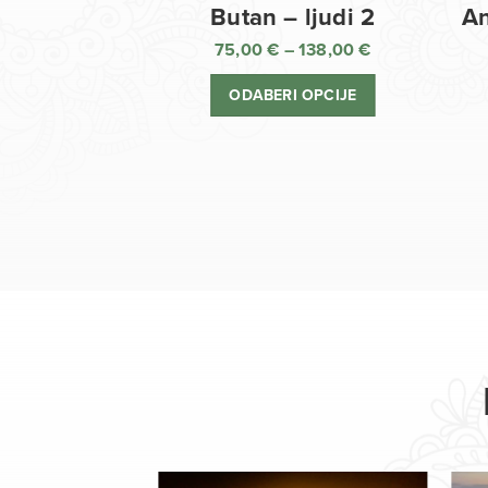
Butan – ljudi 2
An
75,00
€
–
138,00
€
Raspon
cijena:
ODABERI OPCIJE
od
75,00 €
do
138,00 €