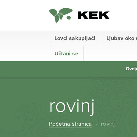
Lovci sakupljači
Ljubav oko 
Učlani se
Ovdje
rovinj
Početna stranica
rovinj