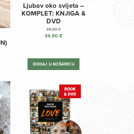
Ljubav oko svijeta –
KOMPLET: KNJIGA &
DVD
38,80
€
34,90
€
Izvorna
EN)
cijena
Trenutna
bila
cijena
je:
je:
DODAJ U KOŠARICU
38,80 €.
34,90 €.