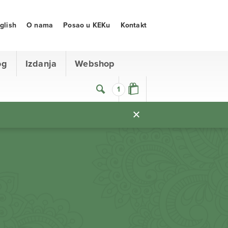
glish
O nama
Posao u KEKu
Kontakt
og
Izdanja
Webshop
1