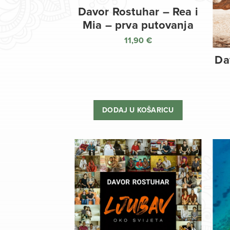
Davor Rostuhar – Rea i
Mia – prva putovanja
11,90
€
Da
DODAJ U KOŠARICU