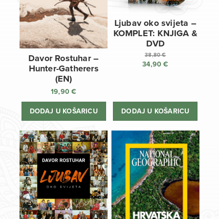
Ljubav oko svijeta –
KOMPLET: KNJIGA &
DVD
38,80
€
Davor Rostuhar –
34,90
€
Izvorna
Hunter-Gatherers
cijena
Trenutna
(EN)
bila
cijena
19,90
€
je:
je:
38,80 €.
34,90 €.
DODAJ U KOŠARICU
DODAJ U KOŠARICU