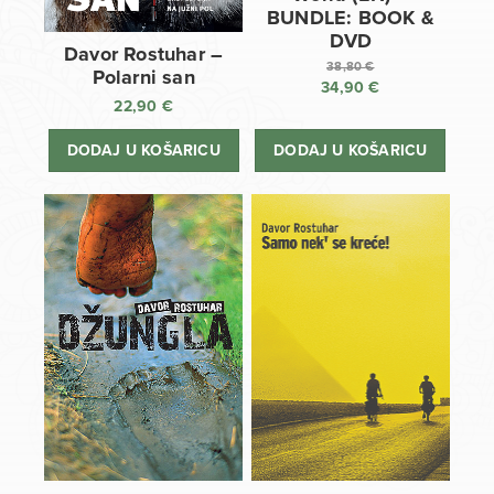
BUNDLE: BOOK &
DVD
Davor Rostuhar –
38,80
€
Polarni san
34,90
€
Izvorna
22,90
€
cijena
Trenutna
bila
cijena
DODAJ U KOŠARICU
DODAJ U KOŠARICU
je:
je:
38,80 €.
34,90 €.