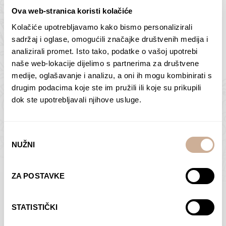
Ova web-stranica koristi kolačiće
Kolačiće upotrebljavamo kako bismo personalizirali
Butan – ljudi 2
Antarktika – krajolik
sadržaj i oglase, omogućili značajke društvenih medija i
2
analizirali promet. Isto tako, podatke o vašoj upotrebi
75,00
€
–
138,00
€
Raspon
cijena:
75,00
€
–
138,00
€
Raspon
naše web-lokacije dijelimo s partnerima za društvene
od
cijena:
medije, oglašavanje i analizu, a oni ih mogu kombinirati s
ODABERI OPCIJE
ODABERI OPCIJE
75,00 €
od
drugim podacima koje ste im pružili ili koje su prikupili
do
75,00 €
dok ste upotrebljavali njihove usluge.
138,00 €
do
138,00 €
Odabir
NUŽNI
pristanka
Dolac
Moreškanti – sjena
ZA POSTAVKE
75,00
€
–
138,00
€
Raspon
75,00
€
–
138,00
€
Raspon
cijena:
cijena:
ODABERI OPCIJE
ODABERI OPCIJE
STATISTIČKI
od
od
75,00 €
75,00 €