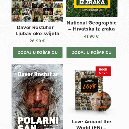
National Geographic
Davor Rostuhar –
– Hrvatska iz zraka
Ljubav oko svijeta
41,90
€
26,90
€
DODAJ U KOŠARICU
DODAJ U KOŠARICU
Love Around the
World (EN) –