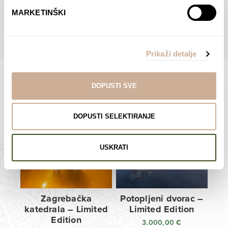
do
do
POGLEDAJTE SVE PROIZVODE U OVOJ KATEGORIJI
MARKETINŠKI
138,00 €
138,00 €
Prikaži detalje
DOPUSTI SVE
Limited Edition Fotografije
DOPUSTI SELEKTIRANJE
USKRATI
Zagrebačka
Potopljeni dvorac –
katedrala – Limited
Limited Edition
Edition
3.000,00
€