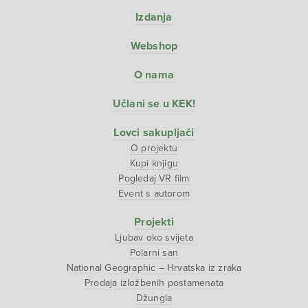
Izdanja
Webshop
O nama
Učlani se u KEK!
Lovci sakupljači
O projektu
Kupi knjigu
Pogledaj VR film
Event s autorom
Projekti
Ljubav oko svijeta
Polarni san
National Geographic – Hrvatska iz zraka
Prodaja izložbenih postamenata
Džungla