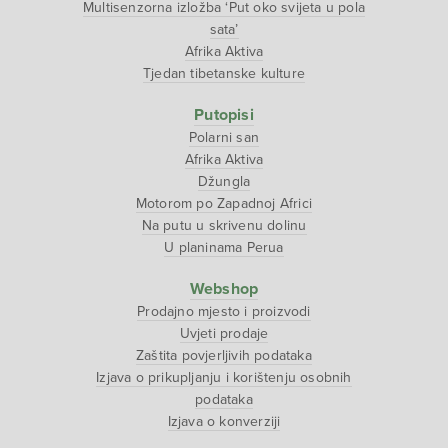
Multisenzorna izložba ‘Put oko svijeta u pola
sata’
Afrika Aktiva
Tjedan tibetanske kulture
Putopisi
Polarni san
Afrika Aktiva
Džungla
Motorom po Zapadnoj Africi
Na putu u skrivenu dolinu
U planinama Perua
Webshop
Prodajno mjesto i proizvodi
Uvjeti prodaje
Zaštita povjerljivih podataka
Izjava o prikupljanju i korištenju osobnih
podataka
Izjava o konverziji