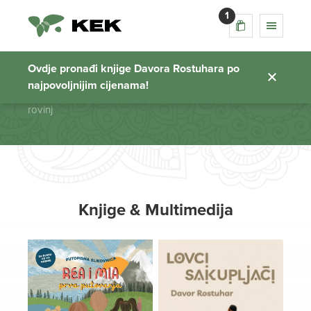
1
rovinj
Ovdje pronađi knjige Davora Rostuhara po
najpovoljnijim cijenama!
Početna stranica
rovinj
Knjige & Multimedija