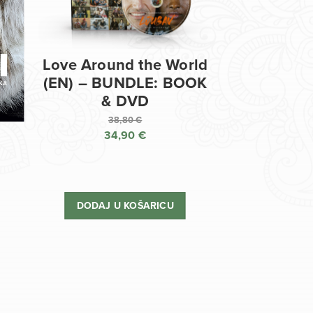
Love Around the World
(EN) – BUNDLE: BOOK
& DVD
38,80
€
34,90
€
Izvorna
cijena
Trenutna
bila
cijena
je:
je:
DODAJ U KOŠARICU
38,80 €.
34,90 €.