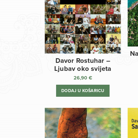
Na
Davor Rostuhar –
Ljubav oko svijeta
26,90
€
DODAJ U KOŠARICU