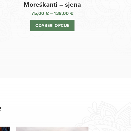
Moreškanti – sjena
75,00
€
–
138,00
€
aspon
Raspon
jena:
cijena:
ODABERI OPCIJE
d
od
,00 €
75,00 €
o
do
8,00 €
138,00 €
e