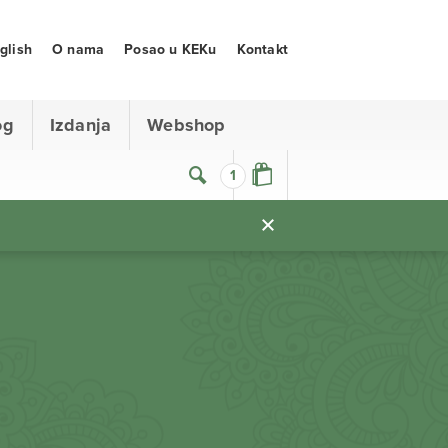
glish
O nama
Posao u KEKu
Kontakt
og
Izdanja
Webshop
1