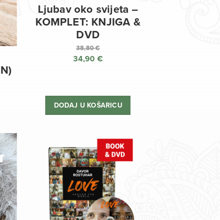
Ljubav oko svijeta –
KOMPLET: KNJIGA &
DVD
38,80
€
34,90
€
Izvorna
EN)
cijena
Trenutna
bila
cijena
je:
je:
DODAJ U KOŠARICU
38,80 €.
34,90 €.