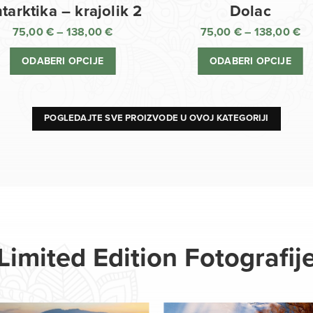
Dolac
tarktika – krajolik 2
75,00
€
–
138,00
€
75,00
€
–
138,00
€
R
Raspon
ci
cijena:
ODABERI OPCIJE
ODABERI OPCIJE
o
od
75
75,00 €
d
do
13
138,00 €
POGLEDAJTE SVE PROIZVODE U OVOJ KATEGORIJI
Limited Edition Fotografij