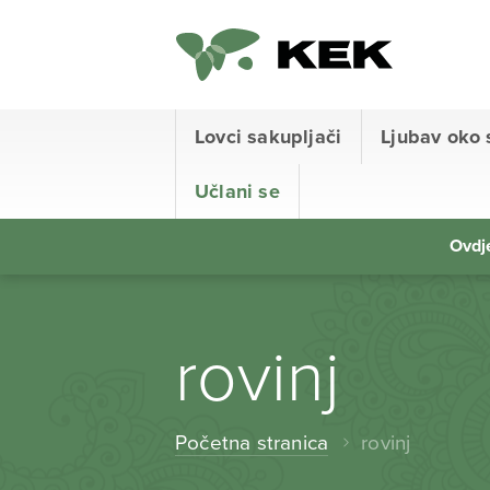
Lovci sakupljači
Ljubav oko 
Učlani se
Ovdje
rovinj
Početna stranica
rovinj