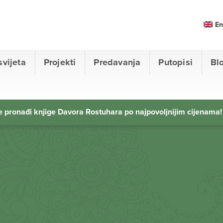
En
svijeta
Projekti
Predavanja
Putopisi
Bl
 pronađi knjige Davora Rostuhara po najpovoljnijim cijenama!