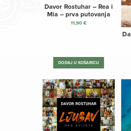
Davor Rostuhar – Rea i
Mia – prva putovanja
11,90
€
Da
DODAJ U KOŠARICU