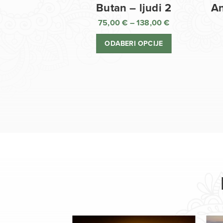
Butan – ljudi 2
An
75,00
€
–
138,00
€
Raspon
cijena:
ODABERI OPCIJE
od
75,00 €
do
138,00 €