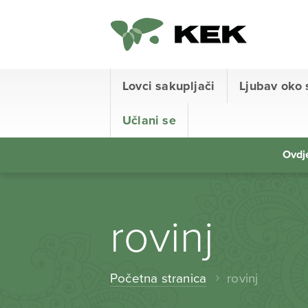
Lovci sakupljači
Ljubav oko 
Učlani se
Ovdje
rovinj
Početna stranica
rovinj