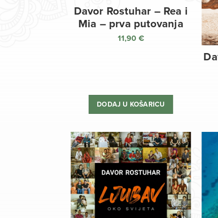
Davor Rostuhar – Rea i
Mia – prva putovanja
11,90
€
Da
DODAJ U KOŠARICU