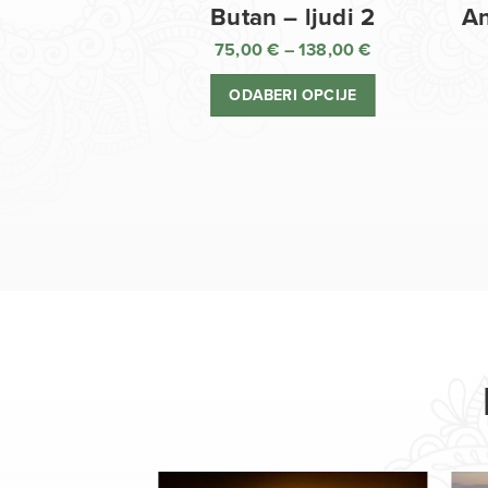
Butan – ljudi 2
An
75,00
€
–
138,00
€
Raspon
cijena:
ODABERI OPCIJE
od
75,00 €
do
138,00 €