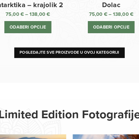
Dolac
tarktika – krajolik 2
75,00
€
–
138,00
€
75,00
€
–
138,00
€
R
Raspon
ci
cijena:
ODABERI OPCIJE
ODABERI OPCIJE
o
od
75
75,00 €
d
do
13
138,00 €
POGLEDAJTE SVE PROIZVODE U OVOJ KATEGORIJI
Limited Edition Fotografij