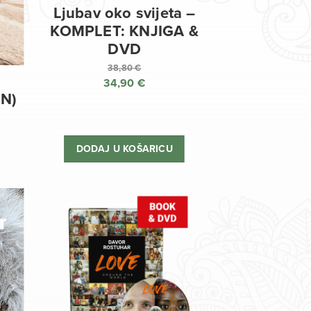
Ljubav oko svijeta –
KOMPLET: KNJIGA &
DVD
38,80
€
34,90
€
Izvorna
EN)
cijena
Trenutna
bila
cijena
je:
je:
DODAJ U KOŠARICU
38,80 €.
34,90 €.