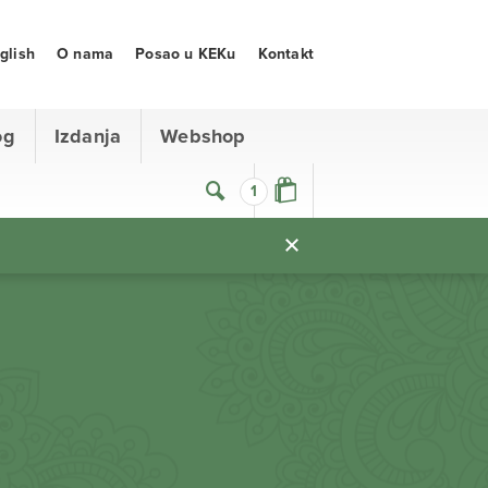
glish
O nama
Posao u KEKu
Kontakt
og
Izdanja
Webshop
1