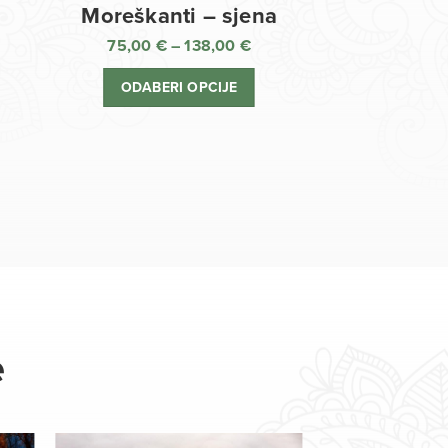
Moreškanti – sjena
75,00
€
–
138,00
€
aspon
Raspon
jena:
cijena:
ODABERI OPCIJE
d
od
,00 €
75,00 €
o
do
8,00 €
138,00 €
e