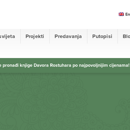
En
svijeta
Projekti
Predavanja
Putopisi
Bl
 pronađi knjige Davora Rostuhara po najpovoljnijim cijenama!