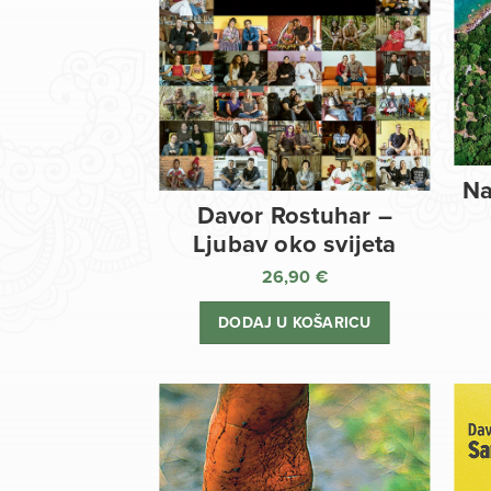
Na
Davor Rostuhar –
Ljubav oko svijeta
26,90
€
DODAJ U KOŠARICU