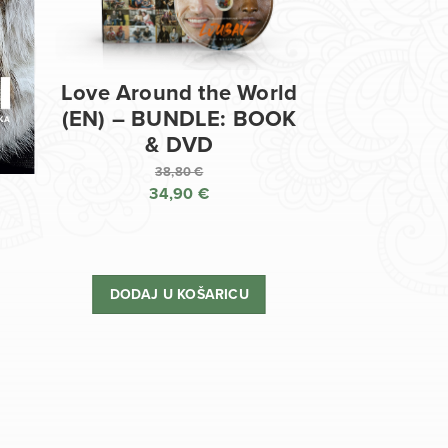
Love Around the World
(EN) – BUNDLE: BOOK
& DVD
38,80
€
34,90
€
Izvorna
cijena
Trenutna
bila
cijena
je:
je:
DODAJ U KOŠARICU
38,80 €.
34,90 €.