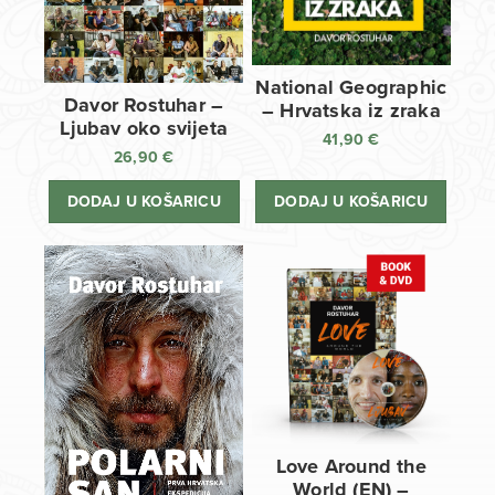
National Geographic
Davor Rostuhar –
– Hrvatska iz zraka
Ljubav oko svijeta
41,90
€
26,90
€
DODAJ U KOŠARICU
DODAJ U KOŠARICU
Love Around the
World (EN) –