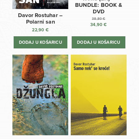
BUNDLE: BOOK &
DVD
Davor Rostuhar –
38,80
€
Polarni san
34,90
€
Izvorna
22,90
€
cijena
Trenutna
bila
cijena
DODAJ U KOŠARICU
DODAJ U KOŠARICU
je:
je:
38,80 €.
34,90 €.