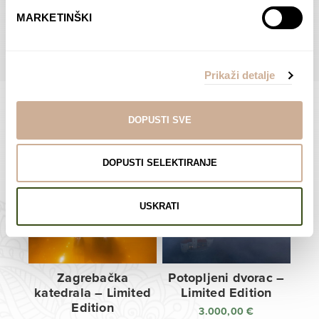
do
do
POGLEDAJTE SVE PROIZVODE U OVOJ KATEGORIJI
MARKETINŠKI
138,00 €
138,00 €
Prikaži detalje
DOPUSTI SVE
Limited Edition Fotografije
DOPUSTI SELEKTIRANJE
USKRATI
Zagrebačka
Potopljeni dvorac –
katedrala – Limited
Limited Edition
Edition
3.000,00
€