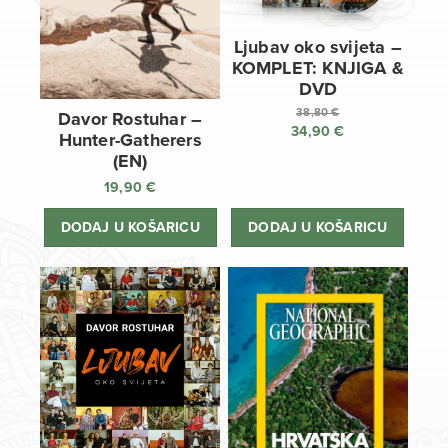
Ljubav oko svijeta –
KOMPLET: KNJIGA &
DVD
38,80
€
Davor Rostuhar –
34,90
€
Izvorna
Hunter-Gatherers
cijena
Trenutna
(EN)
bila
cijena
19,90
€
je:
je:
38,80 €.
34,90 €.
DODAJ U KOŠARICU
DODAJ U KOŠARICU