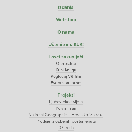
Izdanja
Webshop
O nama
Učlani se u KEK!
Lovci sakupljači
O projektu
Kupi knjigu
Pogledaj VR film
Event s autorom
Projekti
Ljubav oko svijeta
Polarni san
National Geographic – Hrvatska iz zraka
Prodaja izložbenih postamenata
Džungla