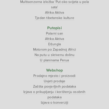
Multisenzorna izložba ‘Put oko svijeta u pola
sata’
Afrika Aktiva
Tjedan tibetanske kulture
Putopisi
Polarni san
Afrika Aktiva
Džungla
Motorom po Zapadnoj Africi
Na putu u skrivenu dolinu
U planinama Perua
Webshop
Prodajno mjesto i proizvodi
Uvjeti prodaje
Zaštita povjerljivih podataka
Izjava o prikupljanju i korištenju osobnih
podataka
Izjava o konverziji