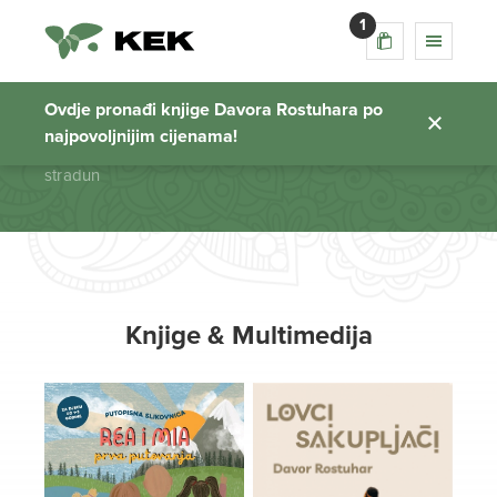
1
stradun
Ovdje pronađi knjige Davora Rostuhara po
najpovoljnijim cijenama!
Početna stranica
stradun
Knjige & Multimedija