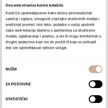
Ova web-stranica koristi kolačiće
Kolačiće upotrebljavamo kako bismo personalizirali
Butan – ljudi 2
Antarktika – krajolik
sadržaj i oglase, omogućili značajke društvenih medija i
2
analizirali promet. Isto tako, podatke o vašoj upotrebi
75,00
€
–
138,00
€
Raspon
cijena:
75,00
€
–
138,00
€
Raspon
naše web-lokacije dijelimo s partnerima za društvene
od
cijena:
medije, oglašavanje i analizu, a oni ih mogu kombinirati s
ODABERI OPCIJE
ODABERI OPCIJE
75,00 €
od
drugim podacima koje ste im pružili ili koje su prikupili
do
75,00 €
dok ste upotrebljavali njihove usluge.
138,00 €
do
138,00 €
Odabir
NUŽNI
pristanka
Dolac
Moreškanti – sjena
ZA POSTAVKE
75,00
€
–
138,00
€
Raspon
75,00
€
–
138,00
€
Raspon
cijena:
cijena:
ODABERI OPCIJE
ODABERI OPCIJE
STATISTIČKI
od
od
75,00 €
75,00 €