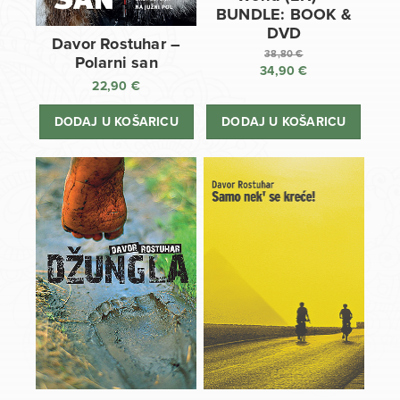
BUNDLE: BOOK &
DVD
Davor Rostuhar –
38,80
€
Polarni san
34,90
€
Izvorna
22,90
€
cijena
Trenutna
bila
cijena
DODAJ U KOŠARICU
DODAJ U KOŠARICU
je:
je:
38,80 €.
34,90 €.