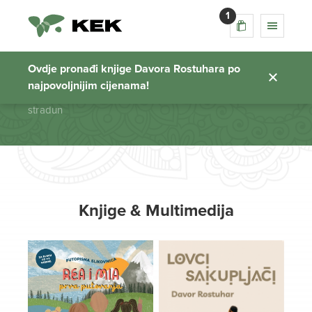
1
stradun
Ovdje pronađi knjige Davora Rostuhara po
najpovoljnijim cijenama!
Početna stranica
stradun
Knjige & Multimedija