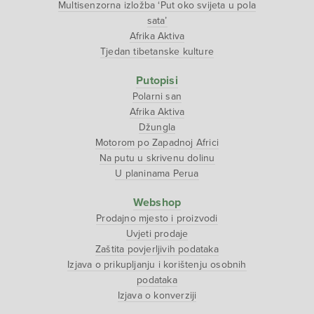
Multisenzorna izložba ‘Put oko svijeta u pola
sata’
Afrika Aktiva
Tjedan tibetanske kulture
Putopisi
Polarni san
Afrika Aktiva
Džungla
Motorom po Zapadnoj Africi
Na putu u skrivenu dolinu
U planinama Perua
Webshop
Prodajno mjesto i proizvodi
Uvjeti prodaje
Zaštita povjerljivih podataka
Izjava o prikupljanju i korištenju osobnih
podataka
Izjava o konverziji