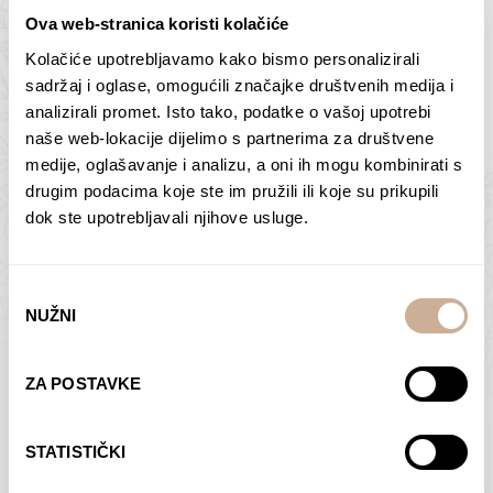
Ova web-stranica koristi kolačiće
Kolačiće upotrebljavamo kako bismo personalizirali
Butan – ljudi 2
Antarktika – krajolik
sadržaj i oglase, omogućili značajke društvenih medija i
2
analizirali promet. Isto tako, podatke o vašoj upotrebi
75,00
€
–
138,00
€
Raspon
cijena:
75,00
€
–
138,00
€
Raspon
naše web-lokacije dijelimo s partnerima za društvene
od
cijena:
medije, oglašavanje i analizu, a oni ih mogu kombinirati s
ODABERI OPCIJE
ODABERI OPCIJE
75,00 €
od
drugim podacima koje ste im pružili ili koje su prikupili
do
75,00 €
dok ste upotrebljavali njihove usluge.
138,00 €
do
138,00 €
Odabir
NUŽNI
pristanka
Dolac
Moreškanti – sjena
ZA POSTAVKE
75,00
€
–
138,00
€
Raspon
75,00
€
–
138,00
€
Raspon
cijena:
cijena:
ODABERI OPCIJE
ODABERI OPCIJE
STATISTIČKI
od
od
75,00 €
75,00 €