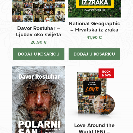
National Geographic
Davor Rostuhar –
– Hrvatska iz zraka
Ljubav oko svijeta
41,90
€
26,90
€
DODAJ U KOŠARICU
DODAJ U KOŠARICU
Love Around the
World (EN) –