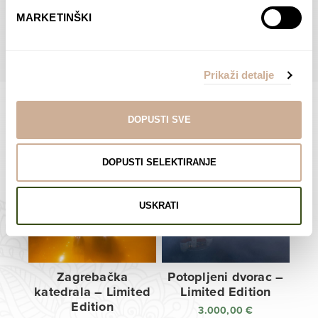
do
do
POGLEDAJTE SVE PROIZVODE U OVOJ KATEGORIJI
MARKETINŠKI
138,00 €
138,00 €
Prikaži detalje
DOPUSTI SVE
Limited Edition Fotografije
DOPUSTI SELEKTIRANJE
USKRATI
Zagrebačka
Potopljeni dvorac –
katedrala – Limited
Limited Edition
Edition
3.000,00
€