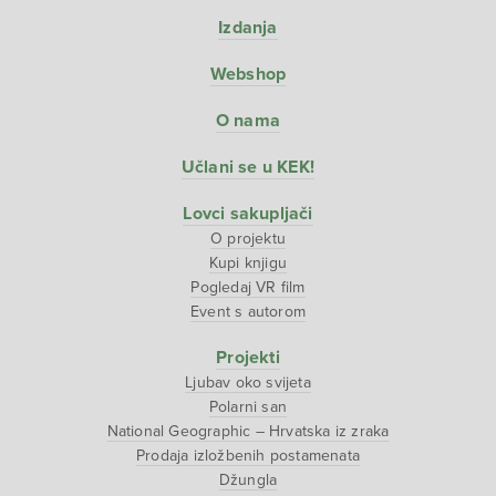
Izdanja
Webshop
O nama
Učlani se u KEK!
Lovci sakupljači
O projektu
Kupi knjigu
Pogledaj VR film
Event s autorom
Projekti
Ljubav oko svijeta
Polarni san
National Geographic – Hrvatska iz zraka
Prodaja izložbenih postamenata
Džungla