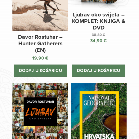
Ljubav oko svijeta –
KOMPLET: KNJIGA &
DVD
38,80
€
Davor Rostuhar –
34,90
€
Izvorna
Hunter-Gatherers
cijena
Trenutna
(EN)
bila
cijena
19,90
€
je:
je:
38,80 €.
34,90 €.
DODAJ U KOŠARICU
DODAJ U KOŠARICU