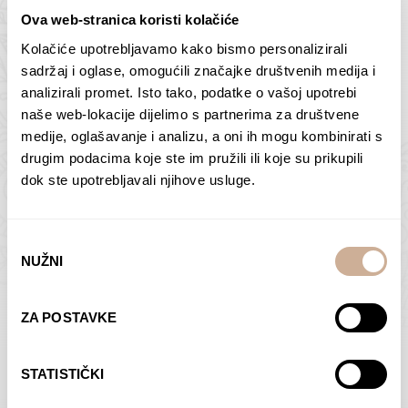
Ova web-stranica koristi kolačiće
Kolačiće upotrebljavamo kako bismo personalizirali
Butan – ljudi 2
Antarktika – krajolik
sadržaj i oglase, omogućili značajke društvenih medija i
2
analizirali promet. Isto tako, podatke o vašoj upotrebi
75,00
€
–
138,00
€
Raspon
cijena:
75,00
€
–
138,00
€
Raspon
naše web-lokacije dijelimo s partnerima za društvene
od
cijena:
medije, oglašavanje i analizu, a oni ih mogu kombinirati s
ODABERI OPCIJE
ODABERI OPCIJE
75,00 €
od
drugim podacima koje ste im pružili ili koje su prikupili
do
75,00 €
dok ste upotrebljavali njihove usluge.
138,00 €
do
138,00 €
Odabir
NUŽNI
pristanka
Dolac
Moreškanti – sjena
ZA POSTAVKE
75,00
€
–
138,00
€
Raspon
75,00
€
–
138,00
€
Raspon
cijena:
cijena:
ODABERI OPCIJE
ODABERI OPCIJE
STATISTIČKI
od
od
75,00 €
75,00 €