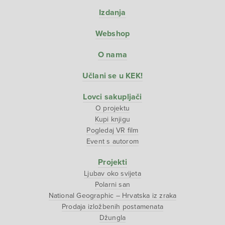
Izdanja
Webshop
O nama
Učlani se u KEK!
Lovci sakupljači
O projektu
Kupi knjigu
Pogledaj VR film
Event s autorom
Projekti
Ljubav oko svijeta
Polarni san
National Geographic – Hrvatska iz zraka
Prodaja izložbenih postamenata
Džungla