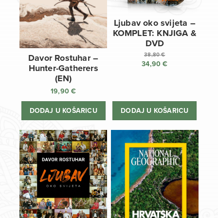
Ljubav oko svijeta –
KOMPLET: KNJIGA &
DVD
38,80
€
Davor Rostuhar –
34,90
€
Izvorna
Hunter-Gatherers
cijena
Trenutna
(EN)
bila
cijena
19,90
€
je:
je:
38,80 €.
34,90 €.
DODAJ U KOŠARICU
DODAJ U KOŠARICU