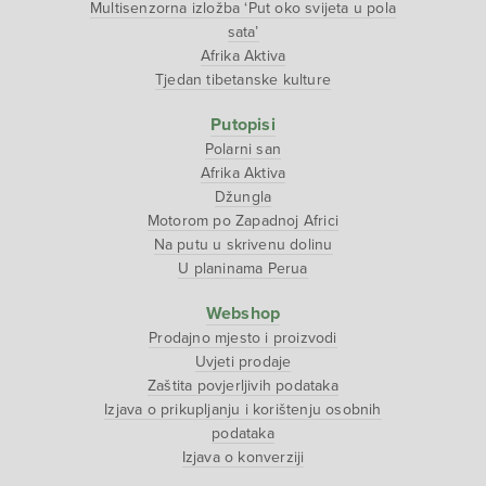
Multisenzorna izložba ‘Put oko svijeta u pola
sata’
Afrika Aktiva
Tjedan tibetanske kulture
Putopisi
Polarni san
Afrika Aktiva
Džungla
Motorom po Zapadnoj Africi
Na putu u skrivenu dolinu
U planinama Perua
Webshop
Prodajno mjesto i proizvodi
Uvjeti prodaje
Zaštita povjerljivih podataka
Izjava o prikupljanju i korištenju osobnih
podataka
Izjava o konverziji