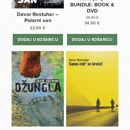
BUNDLE: BOOK &
DVD
Davor Rostuhar –
38,80
€
Polarni san
34,90
€
Izvorna
22,90
€
cijena
Trenutna
bila
cijena
DODAJ U KOŠARICU
DODAJ U KOŠARICU
je:
je:
38,80 €.
34,90 €.