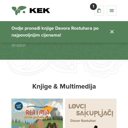
1
stradun
Ovdje pronađi knjige Davora Rostuhara po
najpovoljnijim cijenama!
Početna stranica
stradun
Knjige & Multimedija