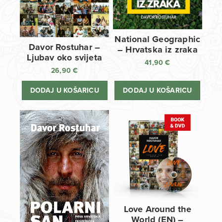
National Geographic
Davor Rostuhar –
– Hrvatska iz zraka
Ljubav oko svijeta
41,90
€
26,90
€
DODAJ U KOŠARICU
DODAJ U KOŠARICU
Love Around the
World (EN) –