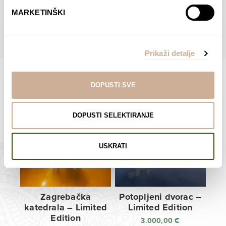
do
do
POGLEDAJTE SVE PROIZVODE U OVOJ KATEGORIJI
MARKETINŠKI
138,00 €
138,00 €
Prikaži detalje
DOPUSTI SVE
Limited Edition Fotografije
DOPUSTI SELEKTIRANJE
USKRATI
Zagrebačka
Potopljeni dvorac –
katedrala – Limited
Limited Edition
Edition
3.000,00
€