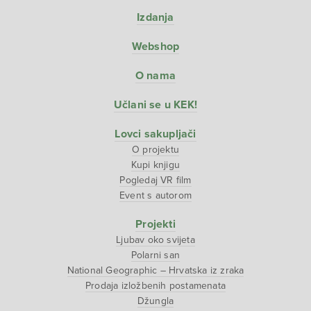
Izdanja
Webshop
O nama
Učlani se u KEK!
Lovci sakupljači
O projektu
Kupi knjigu
Pogledaj VR film
Event s autorom
Projekti
Ljubav oko svijeta
Polarni san
National Geographic – Hrvatska iz zraka
Prodaja izložbenih postamenata
Džungla