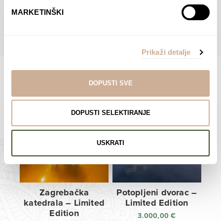
do
do
POGLEDAJTE SVE PROIZVODE U OVOJ KATEGORIJI
MARKETINŠKI
138,00 €
138,00 €
Prikaži detalje
DOPUSTI SVE
Limited Edition Fotografije
DOPUSTI SELEKTIRANJE
USKRATI
Zagrebačka
Potopljeni dvorac –
katedrala – Limited
Limited Edition
Edition
3.000,00
€