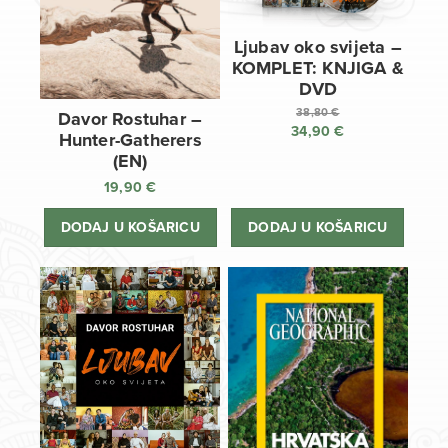
Ljubav oko svijeta –
KOMPLET: KNJIGA &
DVD
38,80
€
Davor Rostuhar –
34,90
€
Izvorna
Hunter-Gatherers
cijena
Trenutna
(EN)
bila
cijena
19,90
€
je:
je:
38,80 €.
34,90 €.
DODAJ U KOŠARICU
DODAJ U KOŠARICU