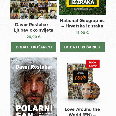
National Geographic
Davor Rostuhar –
– Hrvatska iz zraka
Ljubav oko svijeta
41,90
€
26,90
€
DODAJ U KOŠARICU
DODAJ U KOŠARICU
Love Around the
World (EN) –