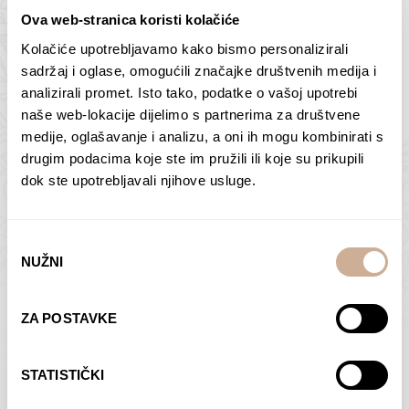
Ova web-stranica koristi kolačiće
Kolačiće upotrebljavamo kako bismo personalizirali
Butan – ljudi 2
Antarktika – krajolik
sadržaj i oglase, omogućili značajke društvenih medija i
2
analizirali promet. Isto tako, podatke o vašoj upotrebi
75,00
€
–
138,00
€
Raspon
cijena:
75,00
€
–
138,00
€
Raspon
naše web-lokacije dijelimo s partnerima za društvene
od
cijena:
medije, oglašavanje i analizu, a oni ih mogu kombinirati s
ODABERI OPCIJE
ODABERI OPCIJE
75,00 €
od
drugim podacima koje ste im pružili ili koje su prikupili
do
75,00 €
dok ste upotrebljavali njihove usluge.
138,00 €
do
138,00 €
Odabir
NUŽNI
pristanka
Dolac
Moreškanti – sjena
ZA POSTAVKE
75,00
€
–
138,00
€
Raspon
75,00
€
–
138,00
€
Raspon
cijena:
cijena:
ODABERI OPCIJE
ODABERI OPCIJE
STATISTIČKI
od
od
75,00 €
75,00 €