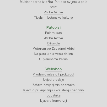
Multisenzorna izložba ‘Put oko svijeta u pola
sata’
Afrika Aktiva
Tjedan tibetanske kulture
Putopisi
Polarni san
Afrika Aktiva
Džungla
Motorom po Zapadnoj Africi
Na putu u skrivenu dolinu
U planinama Perua
Webshop
Prodajno mjesto i proizvodi
Uvjeti prodaje
Zaštita povjerljivih podataka
Izjava o prikupljanju i korištenju osobnih
podataka
Izjava o konverziji