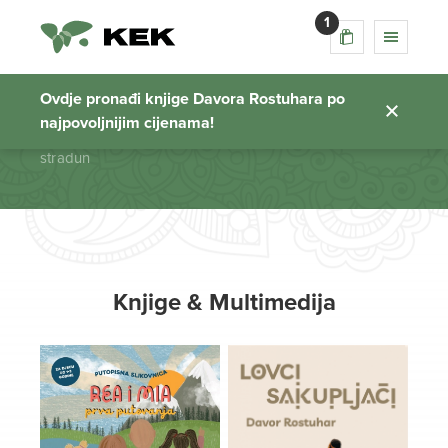
1
stradun
Ovdje pronađi knjige Davora Rostuhara po
najpovoljnijim cijenama!
Početna stranica
stradun
Knjige & Multimedija