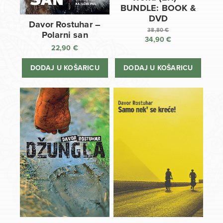
BUNDLE: BOOK &
DVD
Davor Rostuhar –
38,80
€
Polarni san
34,90
€
Izvorna
22,90
€
cijena
Trenutna
bila
cijena
DODAJ U KOŠARICU
DODAJ U KOŠARICU
je:
je:
38,80 €.
34,90 €.