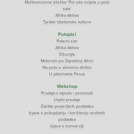
Multisenzorna izložba ‘Put oko svijeta u pola
sata’
Afrika Aktiva
Tjedan tibetanske kulture
Putopisi
Polarni san
Afrika Aktiva
Džungla
Motorom po Zapadnoj Africi
Na putu u skrivenu dolinu
U planinama Perua
Webshop
Prodajno mjesto i proizvodi
Uvjeti prodaje
Zaštita povjerljivih podataka
Izjava o prikupljanju i korištenju osobnih
podataka
Izjava o konverziji