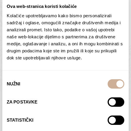
Ova web-stranica koristi kolačiće
Kolačiće upotrebljavamo kako bismo personalizirali
Butan – ljudi 2
Antarktika – krajolik
sadržaj i oglase, omogućili značajke društvenih medija i
2
analizirali promet. Isto tako, podatke o vašoj upotrebi
75,00
€
–
138,00
€
Raspon
cijena:
75,00
€
–
138,00
€
Raspon
naše web-lokacije dijelimo s partnerima za društvene
od
cijena:
medije, oglašavanje i analizu, a oni ih mogu kombinirati s
ODABERI OPCIJE
ODABERI OPCIJE
75,00 €
od
drugim podacima koje ste im pružili ili koje su prikupili
do
75,00 €
dok ste upotrebljavali njihove usluge.
138,00 €
do
138,00 €
Odabir
NUŽNI
pristanka
Dolac
Moreškanti – sjena
ZA POSTAVKE
75,00
€
–
138,00
€
Raspon
75,00
€
–
138,00
€
Raspon
cijena:
cijena:
ODABERI OPCIJE
ODABERI OPCIJE
STATISTIČKI
od
od
75,00 €
75,00 €