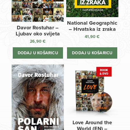
National Geographic
Davor Rostuhar –
– Hrvatska iz zraka
Ljubav oko svijeta
41,90
€
26,90
€
DODAJ U KOŠARICU
DODAJ U KOŠARICU
Love Around the
World (EN) –