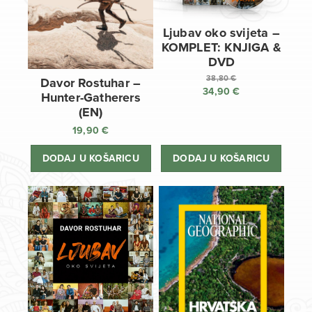
Ljubav oko svijeta –
KOMPLET: KNJIGA &
DVD
38,80
€
Davor Rostuhar –
34,90
€
Izvorna
Hunter-Gatherers
cijena
Trenutna
(EN)
bila
cijena
19,90
€
je:
je:
38,80 €.
34,90 €.
DODAJ U KOŠARICU
DODAJ U KOŠARICU