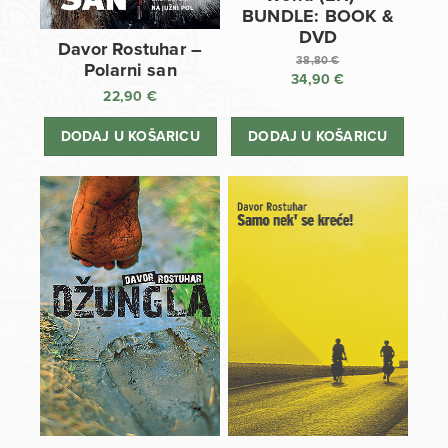
BUNDLE: BOOK &
DVD
Davor Rostuhar –
38,80
€
Polarni san
34,90
€
Izvorna
22,90
€
cijena
Trenutna
bila
cijena
DODAJ U KOŠARICU
DODAJ U KOŠARICU
je:
je:
38,80 €.
34,90 €.