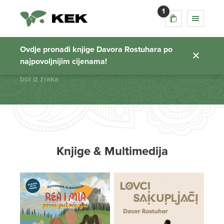
1
bol iz zraka
Ovdje pronađi knjige Davora Rostuhara po
najpovoljnijim cijenama!
Početna stranica
bol iz zraka
Knjige & Multimedija