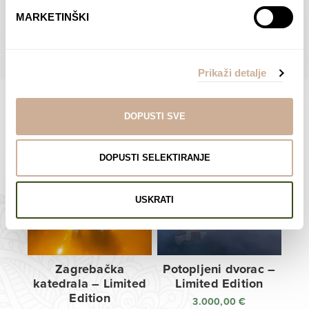
do
do
POGLEDAJTE SVE PROIZVODE U OVOJ KATEGORIJI
MARKETINŠKI
138,00 €
138,00 €
Prikaži detalje
DOPUSTI SVE
Limited Edition Fotografije
DOPUSTI SELEKTIRANJE
USKRATI
Zagrebačka
Potopljeni dvorac –
katedrala – Limited
Limited Edition
Edition
3.000,00
€