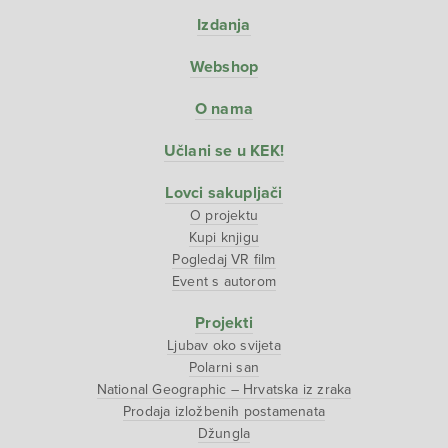
Izdanja
Webshop
O nama
Učlani se u KEK!
Lovci sakupljači
O projektu
Kupi knjigu
Pogledaj VR film
Event s autorom
Projekti
Ljubav oko svijeta
Polarni san
National Geographic – Hrvatska iz zraka
Prodaja izložbenih postamenata
Džungla