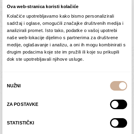
Ova web-stranica koristi kolačiće
Kolačiće upotrebljavamo kako bismo personalizirali
Butan – ljudi 2
Antarktika – krajolik
sadržaj i oglase, omogućili značajke društvenih medija i
2
analizirali promet. Isto tako, podatke o vašoj upotrebi
75,00
€
–
138,00
€
Raspon
cijena:
75,00
€
–
138,00
€
Raspon
naše web-lokacije dijelimo s partnerima za društvene
od
cijena:
medije, oglašavanje i analizu, a oni ih mogu kombinirati s
ODABERI OPCIJE
ODABERI OPCIJE
75,00 €
od
drugim podacima koje ste im pružili ili koje su prikupili
do
75,00 €
dok ste upotrebljavali njihove usluge.
138,00 €
do
138,00 €
Odabir
NUŽNI
pristanka
Dolac
Moreškanti – sjena
ZA POSTAVKE
75,00
€
–
138,00
€
Raspon
75,00
€
–
138,00
€
Raspon
cijena:
cijena:
ODABERI OPCIJE
ODABERI OPCIJE
STATISTIČKI
od
od
75,00 €
75,00 €