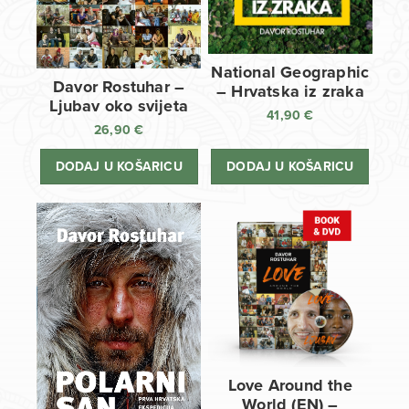
National Geographic
Davor Rostuhar –
– Hrvatska iz zraka
Ljubav oko svijeta
41,90
€
26,90
€
DODAJ U KOŠARICU
DODAJ U KOŠARICU
Love Around the
World (EN) –