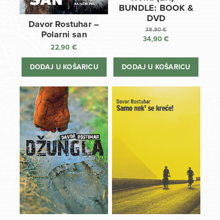
BUNDLE: BOOK &
DVD
Davor Rostuhar –
38,80
€
Polarni san
34,90
€
Izvorna
22,90
€
cijena
Trenutna
bila
cijena
DODAJ U KOŠARICU
DODAJ U KOŠARICU
je:
je:
38,80 €.
34,90 €.