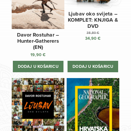
Ljubav oko svijeta –
KOMPLET: KNJIGA &
DVD
38,80
€
Davor Rostuhar –
34,90
€
Izvorna
Hunter-Gatherers
cijena
Trenutna
(EN)
bila
cijena
19,90
€
je:
je:
38,80 €.
34,90 €.
DODAJ U KOŠARICU
DODAJ U KOŠARICU