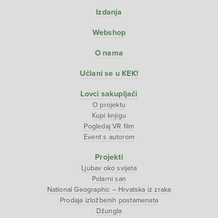
Izdanja
Webshop
O nama
Učlani se u KEK!
Lovci sakupljači
O projektu
Kupi knjigu
Pogledaj VR film
Event s autorom
Projekti
Ljubav oko svijeta
Polarni san
National Geographic – Hrvatska iz zraka
Prodaja izložbenih postamenata
Džungla