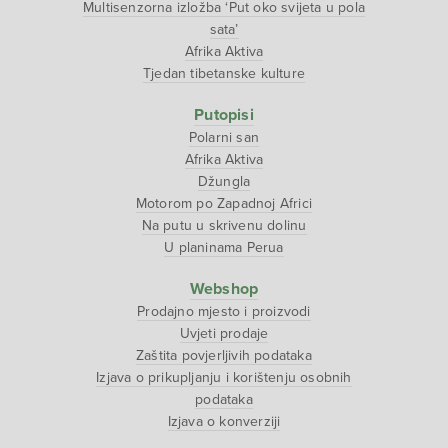
Multisenzorna izložba ‘Put oko svijeta u pola
sata’
Afrika Aktiva
Tjedan tibetanske kulture
Putopisi
Polarni san
Afrika Aktiva
Džungla
Motorom po Zapadnoj Africi
Na putu u skrivenu dolinu
U planinama Perua
Webshop
Prodajno mjesto i proizvodi
Uvjeti prodaje
Zaštita povjerljivih podataka
Izjava o prikupljanju i korištenju osobnih
podataka
Izjava o konverziji