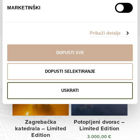
do
do
POGLEDAJTE SVE PROIZVODE U OVOJ KATEGORIJI
MARKETINŠKI
138,00 €
138,00 €
Prikaži detalje
DOPUSTI SVE
Limited Edition Fotografije
DOPUSTI SELEKTIRANJE
USKRATI
Zagrebačka
Potopljeni dvorac –
katedrala – Limited
Limited Edition
Edition
3.000,00
€