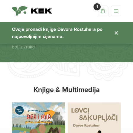
1
bol iz zraka
Ovdje pronađi knjige Davora Rostuhara po
najpovoljnijim cijenama!
Početna stranica
bol iz zraka
Knjige & Multimedija