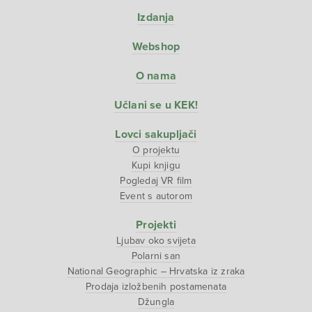
Izdanja
Webshop
O nama
Učlani se u KEK!
Lovci sakupljači
O projektu
Kupi knjigu
Pogledaj VR film
Event s autorom
Projekti
Ljubav oko svijeta
Polarni san
National Geographic – Hrvatska iz zraka
Prodaja izložbenih postamenata
Džungla