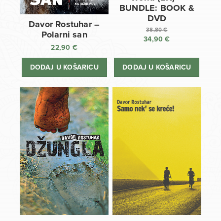
BUNDLE: BOOK &
DVD
Davor Rostuhar –
38,80
€
Polarni san
34,90
€
Izvorna
22,90
€
cijena
Trenutna
bila
cijena
DODAJ U KOŠARICU
DODAJ U KOŠARICU
je:
je:
38,80 €.
34,90 €.