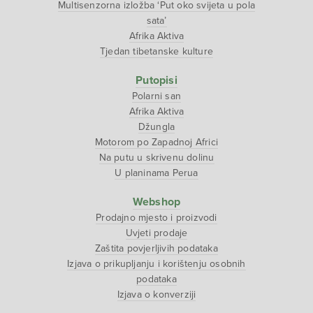
Multisenzorna izložba ‘Put oko svijeta u pola
sata’
Afrika Aktiva
Tjedan tibetanske kulture
Putopisi
Polarni san
Afrika Aktiva
Džungla
Motorom po Zapadnoj Africi
Na putu u skrivenu dolinu
U planinama Perua
Webshop
Prodajno mjesto i proizvodi
Uvjeti prodaje
Zaštita povjerljivih podataka
Izjava o prikupljanju i korištenju osobnih
podataka
Izjava o konverziji