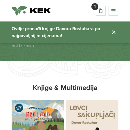
1
bol iz zraka
Ovdje pronađi knjige Davora Rostuhara po
najpovoljnijim cijenama!
Početna stranica
bol iz zraka
Knjige & Multimedija