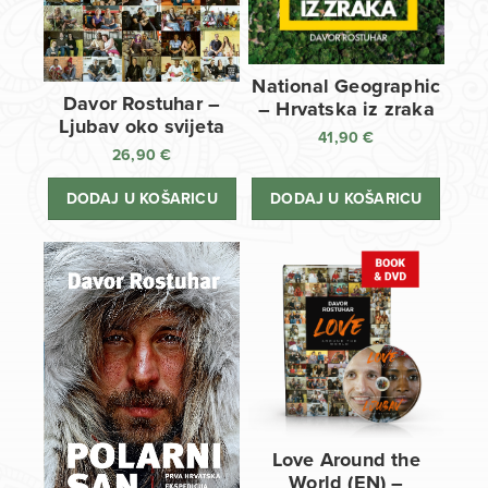
National Geographic
Davor Rostuhar –
– Hrvatska iz zraka
Ljubav oko svijeta
41,90
€
26,90
€
DODAJ U KOŠARICU
DODAJ U KOŠARICU
Love Around the
World (EN) –