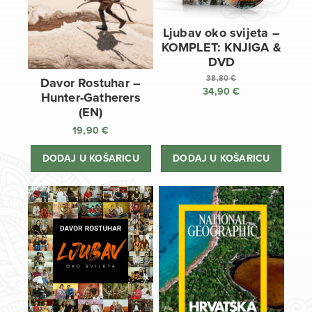
Ljubav oko svijeta –
KOMPLET: KNJIGA &
DVD
38,80
€
Davor Rostuhar –
34,90
€
Izvorna
Hunter-Gatherers
cijena
Trenutna
(EN)
bila
cijena
19,90
€
je:
je:
38,80 €.
34,90 €.
DODAJ U KOŠARICU
DODAJ U KOŠARICU