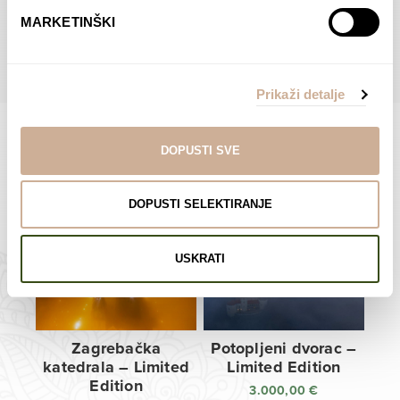
do
do
POGLEDAJTE SVE PROIZVODE U OVOJ KATEGORIJI
MARKETINŠKI
138,00 €
138,00 €
Prikaži detalje
DOPUSTI SVE
Limited Edition Fotografije
DOPUSTI SELEKTIRANJE
USKRATI
Zagrebačka
Potopljeni dvorac –
katedrala – Limited
Limited Edition
Edition
3.000,00
€