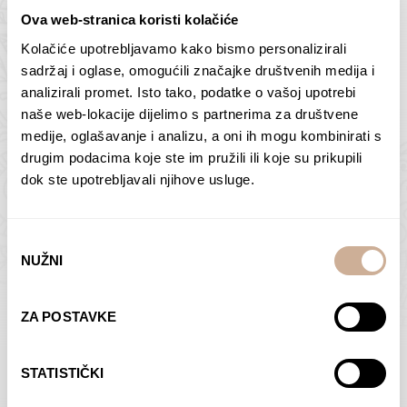
Ova web-stranica koristi kolačiće
Kolačiće upotrebljavamo kako bismo personalizirali
Butan – ljudi 2
Antarktika – krajolik
sadržaj i oglase, omogućili značajke društvenih medija i
2
analizirali promet. Isto tako, podatke o vašoj upotrebi
75,00
€
–
138,00
€
Raspon
cijena:
75,00
€
–
138,00
€
Raspon
naše web-lokacije dijelimo s partnerima za društvene
od
cijena:
medije, oglašavanje i analizu, a oni ih mogu kombinirati s
ODABERI OPCIJE
ODABERI OPCIJE
75,00 €
od
drugim podacima koje ste im pružili ili koje su prikupili
do
75,00 €
dok ste upotrebljavali njihove usluge.
138,00 €
do
138,00 €
Odabir
NUŽNI
pristanka
Dolac
Moreškanti – sjena
ZA POSTAVKE
75,00
€
–
138,00
€
Raspon
75,00
€
–
138,00
€
Raspon
cijena:
cijena:
ODABERI OPCIJE
ODABERI OPCIJE
STATISTIČKI
od
od
75,00 €
75,00 €