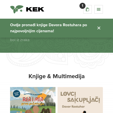
1
bol iz zraka
Ovdje pronađi knjige Davora Rostuhara po
najpovoljnijim cijenama!
Početna stranica
bol iz zraka
Knjige & Multimedija