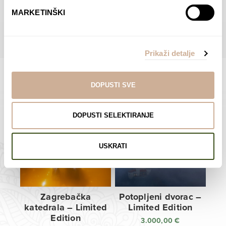
do
do
POGLEDAJTE SVE PROIZVODE U OVOJ KATEGORIJI
MARKETINŠKI
138,00 €
138,00 €
Prikaži detalje
DOPUSTI SVE
Limited Edition Fotografije
DOPUSTI SELEKTIRANJE
USKRATI
Zagrebačka
Potopljeni dvorac –
katedrala – Limited
Limited Edition
Edition
3.000,00
€