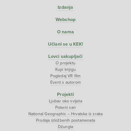
Izdanja
Webshop
O nama
Učlani se u KEK!
Lovci sakupljači
O projektu
Kupi knjigu
Pogledaj VR film
Event s autorom
Projekti
Ljubav oko svijeta
Polarni san
National Geographic – Hrvatska iz zraka
Prodaja izložbenih postamenata
Džungla