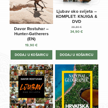
Ljubav oko svijeta –
KOMPLET: KNJIGA &
DVD
38,80
€
Davor Rostuhar –
34,90
€
Izvorna
Hunter-Gatherers
cijena
Trenutna
(EN)
bila
cijena
19,90
€
je:
je:
38,80 €.
34,90 €.
DODAJ U KOŠARICU
DODAJ U KOŠARICU