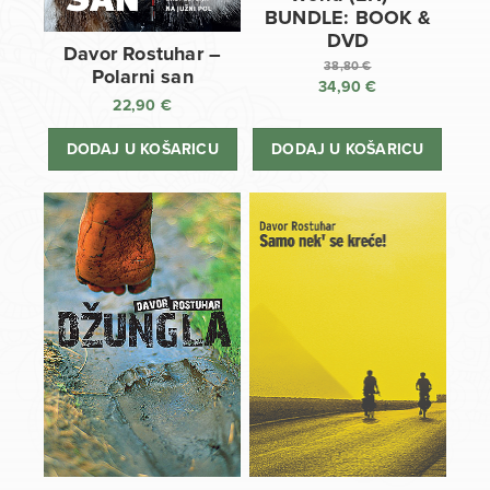
BUNDLE: BOOK &
DVD
Davor Rostuhar –
38,80
€
Polarni san
34,90
€
Izvorna
22,90
€
cijena
Trenutna
bila
cijena
DODAJ U KOŠARICU
DODAJ U KOŠARICU
je:
je:
38,80 €.
34,90 €.