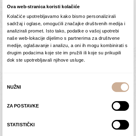
Ova web-stranica koristi kolačiće
Kolačiće upotrebljavamo kako bismo personalizirali
Butan – ljudi 2
Antarktika – krajolik
sadržaj i oglase, omogućili značajke društvenih medija i
2
analizirali promet. Isto tako, podatke o vašoj upotrebi
75,00
€
–
138,00
€
Raspon
cijena:
75,00
€
–
138,00
€
Raspon
naše web-lokacije dijelimo s partnerima za društvene
od
cijena:
medije, oglašavanje i analizu, a oni ih mogu kombinirati s
ODABERI OPCIJE
ODABERI OPCIJE
75,00 €
od
drugim podacima koje ste im pružili ili koje su prikupili
do
75,00 €
dok ste upotrebljavali njihove usluge.
138,00 €
do
138,00 €
Odabir
NUŽNI
pristanka
Dolac
Moreškanti – sjena
ZA POSTAVKE
75,00
€
–
138,00
€
Raspon
75,00
€
–
138,00
€
Raspon
cijena:
cijena:
ODABERI OPCIJE
ODABERI OPCIJE
STATISTIČKI
od
od
75,00 €
75,00 €