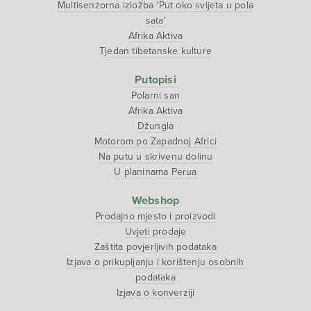
Multisenzorna izložba ‘Put oko svijeta u pola
sata’
Afrika Aktiva
Tjedan tibetanske kulture
Putopisi
Polarni san
Afrika Aktiva
Džungla
Motorom po Zapadnoj Africi
Na putu u skrivenu dolinu
U planinama Perua
Webshop
Prodajno mjesto i proizvodi
Uvjeti prodaje
Zaštita povjerljivih podataka
Izjava o prikupljanju i korištenju osobnih
podataka
Izjava o konverziji