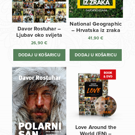
National Geographic
Davor Rostuhar –
– Hrvatska iz zraka
Ljubav oko svijeta
41,90
€
26,90
€
DODAJ U KOŠARICU
DODAJ U KOŠARICU
Love Around the
World (EN) –