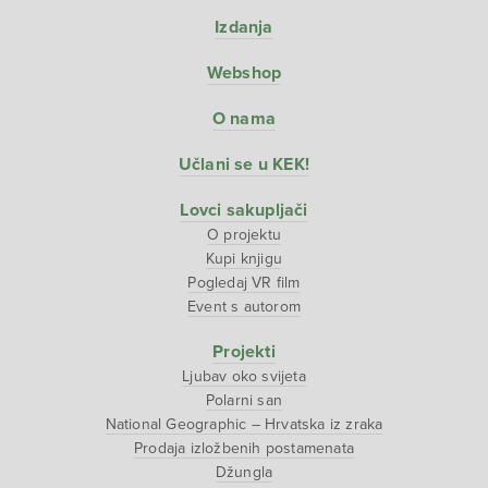
Izdanja
Webshop
O nama
Učlani se u KEK!
Lovci sakupljači
O projektu
Kupi knjigu
Pogledaj VR film
Event s autorom
Projekti
Ljubav oko svijeta
Polarni san
National Geographic – Hrvatska iz zraka
Prodaja izložbenih postamenata
Džungla