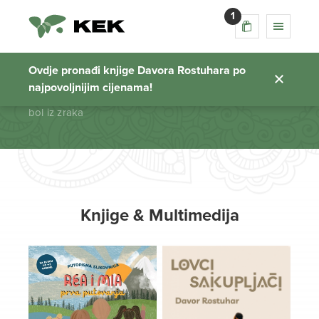
1
bol iz zraka
Ovdje pronađi knjige Davora Rostuhara po
najpovoljnijim cijenama!
Početna stranica
bol iz zraka
Knjige & Multimedija