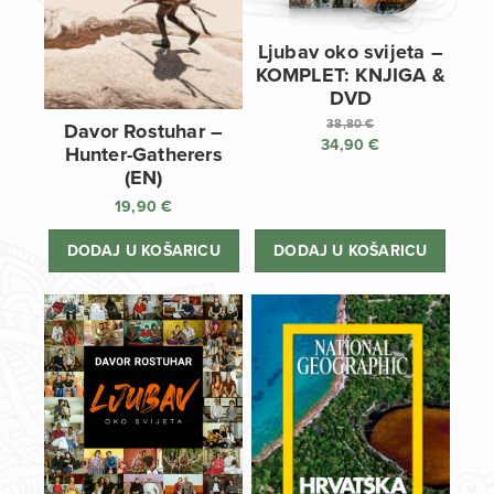
Ljubav oko svijeta –
KOMPLET: KNJIGA &
DVD
38,80
€
Davor Rostuhar –
34,90
€
Izvorna
Hunter-Gatherers
cijena
Trenutna
(EN)
bila
cijena
19,90
€
je:
je:
38,80 €.
34,90 €.
DODAJ U KOŠARICU
DODAJ U KOŠARICU