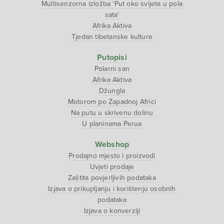
Multisenzorna izložba ‘Put oko svijeta u pola
sata’
Afrika Aktiva
Tjedan tibetanske kulture
Putopisi
Polarni san
Afrika Aktiva
Džungla
Motorom po Zapadnoj Africi
Na putu u skrivenu dolinu
U planinama Perua
Webshop
Prodajno mjesto i proizvodi
Uvjeti prodaje
Zaštita povjerljivih podataka
Izjava o prikupljanju i korištenju osobnih
podataka
Izjava o konverziji