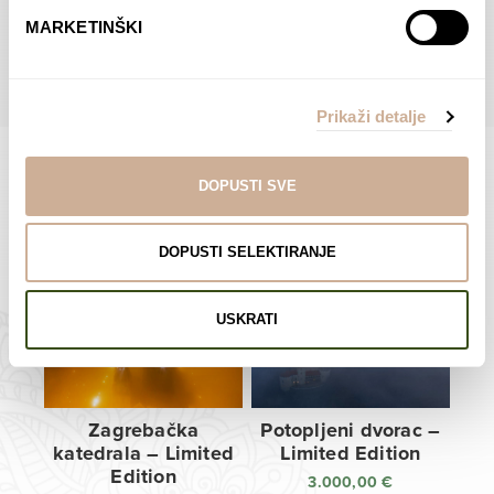
do
do
POGLEDAJTE SVE PROIZVODE U OVOJ KATEGORIJI
MARKETINŠKI
138,00 €
138,00 €
Prikaži detalje
DOPUSTI SVE
Limited Edition Fotografije
DOPUSTI SELEKTIRANJE
USKRATI
Zagrebačka
Potopljeni dvorac –
katedrala – Limited
Limited Edition
Edition
3.000,00
€