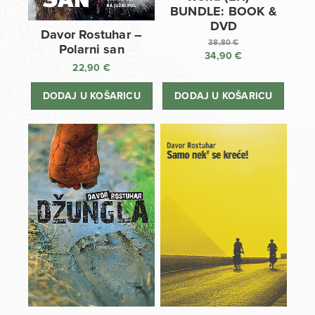
BUNDLE: BOOK &
DVD
Davor Rostuhar –
38,80
€
Polarni san
34,90
€
Izvorna
22,90
€
cijena
Trenutna
bila
cijena
DODAJ U KOŠARICU
DODAJ U KOŠARICU
je:
je:
38,80 €.
34,90 €.