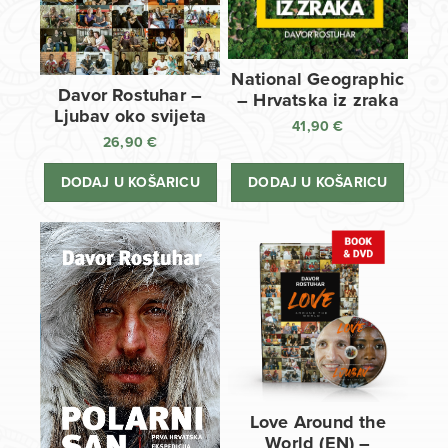
National Geographic
Davor Rostuhar –
– Hrvatska iz zraka
Ljubav oko svijeta
41,90
€
26,90
€
DODAJ U KOŠARICU
DODAJ U KOŠARICU
Love Around the
World (EN) –