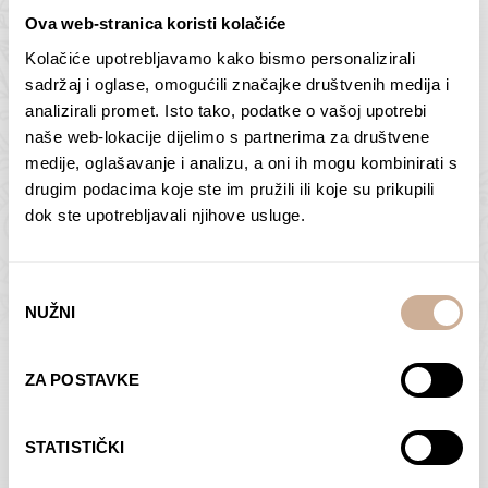
Ova web-stranica koristi kolačiće
Kolačiće upotrebljavamo kako bismo personalizirali
Butan – ljudi 2
Antarktika – krajolik
sadržaj i oglase, omogućili značajke društvenih medija i
2
analizirali promet. Isto tako, podatke o vašoj upotrebi
75,00
€
–
138,00
€
Raspon
cijena:
75,00
€
–
138,00
€
Raspon
naše web-lokacije dijelimo s partnerima za društvene
od
cijena:
medije, oglašavanje i analizu, a oni ih mogu kombinirati s
ODABERI OPCIJE
ODABERI OPCIJE
75,00 €
od
drugim podacima koje ste im pružili ili koje su prikupili
do
75,00 €
dok ste upotrebljavali njihove usluge.
138,00 €
do
138,00 €
Odabir
NUŽNI
pristanka
Dolac
Moreškanti – sjena
ZA POSTAVKE
75,00
€
–
138,00
€
Raspon
75,00
€
–
138,00
€
Raspon
cijena:
cijena:
ODABERI OPCIJE
ODABERI OPCIJE
STATISTIČKI
od
od
75,00 €
75,00 €