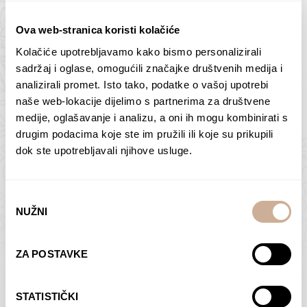
Ova web-stranica koristi kolačiće
Kolačiće upotrebljavamo kako bismo personalizirali
sadržaj i oglase, omogućili značajke društvenih medija i
Butan – ljudi 2
Antarktika – krajolik
analizirali promet. Isto tako, podatke o vašoj upotrebi
2
75,00
€
–
138,00
€
Raspon
naše web-lokacije dijelimo s partnerima za društvene
cijena:
75,00
€
–
138,00
€
Raspon
medije, oglašavanje i analizu, a oni ih mogu kombinirati s
od
cijena:
drugim podacima koje ste im pružili ili koje su prikupili
ODABERI OPCIJE
ODABERI OPCIJE
75,00 €
od
dok ste upotrebljavali njihove usluge.
do
75,00 €
138,00 €
do
138,00 €
Odabir
NUŽNI
pristanka
ZA POSTAVKE
Dolac
Moreškanti – sjena
75,00
€
–
138,00
€
Raspon
75,00
€
–
138,00
€
Raspon
STATISTIČKI
cijena:
cijena: