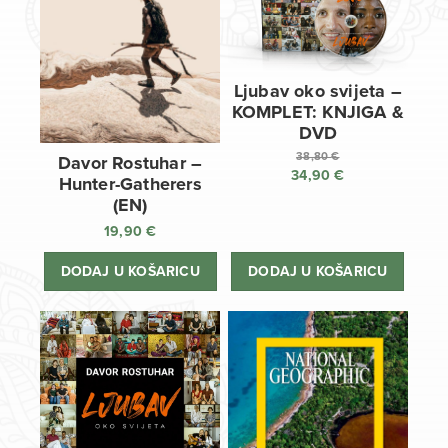
Ljubav oko svijeta –
KOMPLET: KNJIGA &
DVD
38,80
€
Davor Rostuhar –
34,90
€
Izvorna
Hunter-Gatherers
cijena
Trenutna
(EN)
bila
cijena
19,90
€
je:
je:
38,80 €.
34,90 €.
DODAJ U KOŠARICU
DODAJ U KOŠARICU