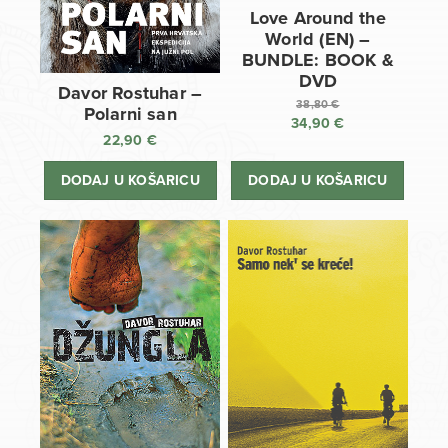
Love Around the
World (EN) –
BUNDLE: BOOK &
DVD
Davor Rostuhar –
38,80
€
Polarni san
34,90
€
Izvorna
22,90
€
cijena
Trenutna
bila
cijena
DODAJ U KOŠARICU
DODAJ U KOŠARICU
je:
je:
38,80 €.
34,90 €.