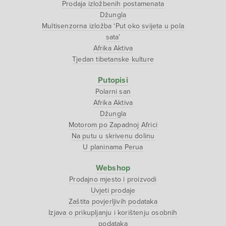
Prodaja izložbenih postamenata
Džungla
Multisenzorna izložba ‘Put oko svijeta u pola
sata’
Afrika Aktiva
Tjedan tibetanske kulture
Putopisi
Polarni san
Afrika Aktiva
Džungla
Motorom po Zapadnoj Africi
Na putu u skrivenu dolinu
U planinama Perua
Webshop
Prodajno mjesto i proizvodi
Uvjeti prodaje
Zaštita povjerljivih podataka
Izjava o prikupljanju i korištenju osobnih
podataka