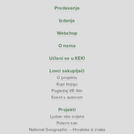
Predavanja
Izdanja
Webshop
O nama
Učlani se u KEK!
Lovci sakupljači
O projektu
Kupi knjigu
Pogledaj VR film
Event s autorom
Projekti
Ljubav oko svijeta
Polarni san
National Geographic – Hrvatska iz zraka