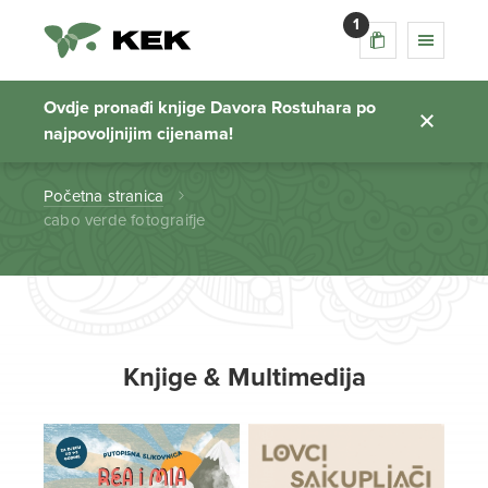
1
cabo verde
fotograifje
Ovdje pronađi knjige Davora Rostuhara po
najpovoljnijim cijenama!
Početna stranica
cabo verde fotograifje
Knjige & Multimedija