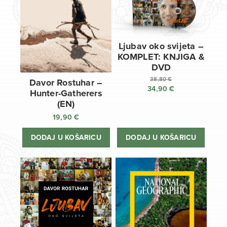
Ljubav oko svijeta –
KOMPLET: KNJIGA &
DVD
38,80
€
Davor Rostuhar –
34,90
€
Izvorna
Hunter-Gatherers
cijena
Trenutna
(EN)
bila
cijena
19,90
€
je:
je:
38,80 €.
34,90 €.
DODAJ U KOŠARICU
DODAJ U KOŠARICU