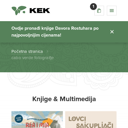
1
cabo verde
fotograifje
Ovdje pronađi knjige Davora Rostuhara po
najpovoljnijim cijenama!
Početna stranica
cabo verde fotograifje
Knjige & Multimedija