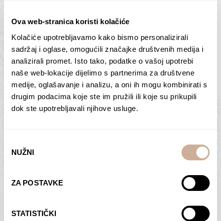
Ova web-stranica koristi kolačiće
Kolačiće upotrebljavamo kako bismo personalizirali
sadržaj i oglase, omogućili značajke društvenih medija i
Butan – ljudi 2
Antarktika – krajolik
analizirali promet. Isto tako, podatke o vašoj upotrebi
2
75,00
€
–
138,00
€
Raspon
naše web-lokacije dijelimo s partnerima za društvene
cijena:
75,00
€
–
138,00
€
Raspon
medije, oglašavanje i analizu, a oni ih mogu kombinirati s
od
cijena:
drugim podacima koje ste im pružili ili koje su prikupili
ODABERI OPCIJE
ODABERI OPCIJE
75,00 €
od
dok ste upotrebljavali njihove usluge.
do
75,00 €
138,00 €
do
138,00 €
Odabir
NUŽNI
pristanka
ZA POSTAVKE
Dolac
Moreškanti – sjena
75,00
€
–
138,00
€
Raspon
75,00
€
–
138,00
€
Raspon
STATISTIČKI
cijena:
cijena: