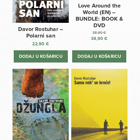
Love Around the
World (EN) –
BUNDLE: BOOK &
DVD
Davor Rostuhar –
38,80
€
Polarni san
34,90
€
Izvorna
22,90
€
cijena
Trenutna
bila
cijena
DODAJ U KOŠARICU
DODAJ U KOŠARICU
je:
je:
38,80 €.
34,90 €.