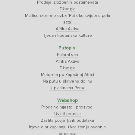
Prodaja izložbenih postamenata
Džungla
Multisenzorna izložba ‘Put oko svijeta u pola
sata’
Afrika Aktiva
Tjedan tibetanske kulture
Putopisi
Polarni san
Afrika Aktiva
Džungla
Motorom po Zapadnoj Africi
Na putu u skrivenu dolinu
U planinama Perua
Webshop
Prodajno mjesto i proizvodi
Uvjeti prodaje
Zaštita povjerljivih podataka
Izjava o prikupljanju i korištenju osobnih
podataka