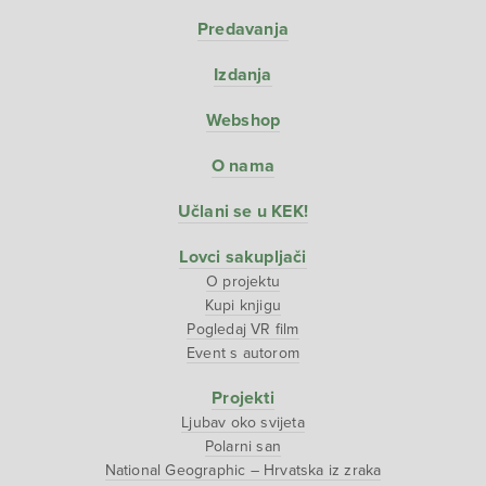
Predavanja
Izdanja
Webshop
O nama
Učlani se u KEK!
Lovci sakupljači
O projektu
Kupi knjigu
Pogledaj VR film
Event s autorom
Projekti
Ljubav oko svijeta
Polarni san
National Geographic – Hrvatska iz zraka