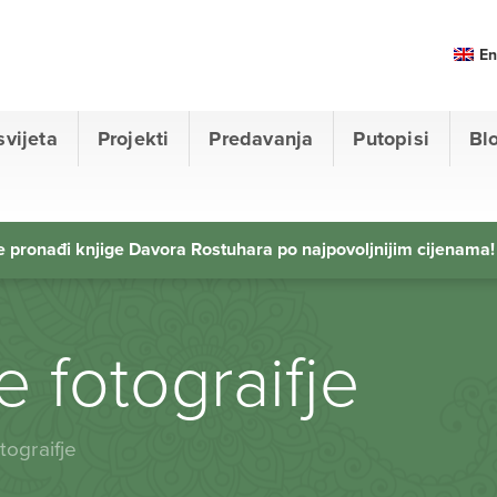
En
svijeta
Projekti
Predavanja
Putopisi
Bl
 pronađi knjige Davora Rostuhara po najpovoljnijim cijenama!
 fotograifje
tograifje