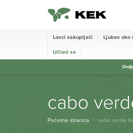
Lovci sakupljači
Ljubav oko 
Učlani se
Ovdje
cabo verde
Početna stranica
cabo verde fo