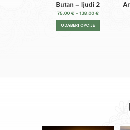
Butan – ljudi 2
An
75,00
€
–
138,00
€
Raspon
cijena:
ODABERI OPCIJE
od
75,00 €
do
138,00 €