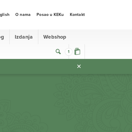
glish
O nama
Posao u KEKu
Kontakt
og
Izdanja
Webshop
1