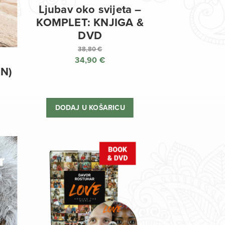
Ljubav oko svijeta –
KOMPLET: KNJIGA &
DVD
38,80
€
34,90
€
Izvorna
EN)
cijena
Trenutna
bila
cijena
je:
je:
DODAJ U KOŠARICU
38,80 €.
34,90 €.