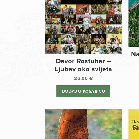
Na
Davor Rostuhar –
Ljubav oko svijeta
26,90
€
DODAJ U KOŠARICU