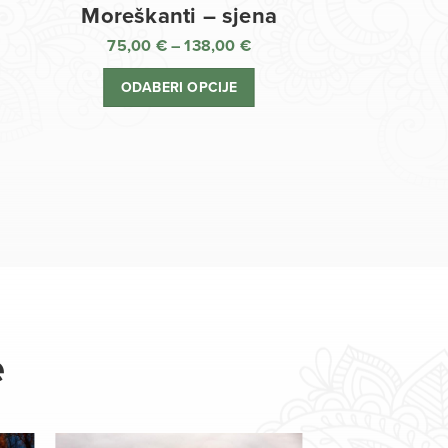
Moreškanti – sjena
75,00
€
–
138,00
€
aspon
Raspon
jena:
cijena:
ODABERI OPCIJE
d
od
,00 €
75,00 €
o
do
8,00 €
138,00 €
e