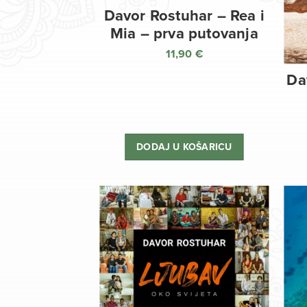
Davor Rostuhar – Rea i
Mia – prva putovanja
11,90
€
Da
DODAJ U KOŠARICU