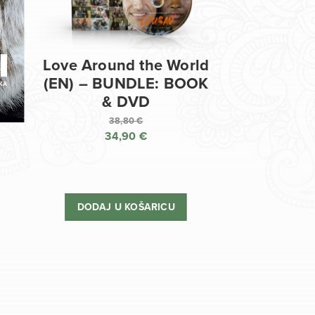
Love Around the World
(EN) – BUNDLE: BOOK
& DVD
38,80
€
34,90
€
Izvorna
cijena
Trenutna
bila
cijena
je:
je:
DODAJ U KOŠARICU
38,80 €.
34,90 €.