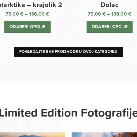
Dolac
tarktika – krajolik 2
75,00
€
–
138,00
€
75,00
€
–
138,00
€
R
Raspon
ci
cijena:
ODABERI OPCIJE
ODABERI OPCIJE
o
od
75
75,00 €
d
do
13
138,00 €
POGLEDAJTE SVE PROIZVODE U OVOJ KATEGORIJI
Limited Edition Fotografij