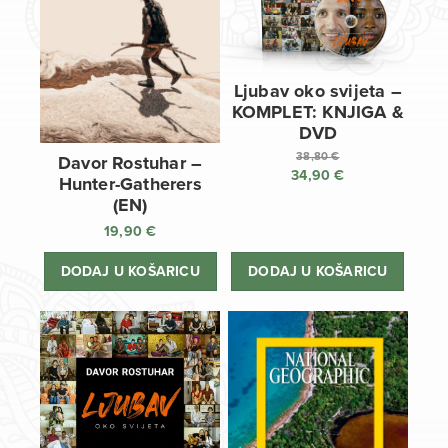
Ljubav oko svijeta –
KOMPLET: KNJIGA &
DVD
38,80
€
Davor Rostuhar –
34,90
€
Izvorna
Hunter-Gatherers
cijena
Trenutna
(EN)
bila
cijena
19,90
€
je:
je:
38,80 €.
34,90 €.
DODAJ U KOŠARICU
DODAJ U KOŠARICU