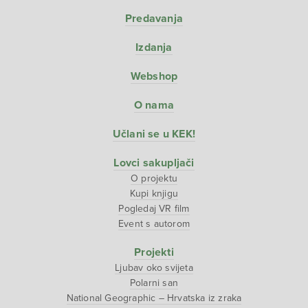
Predavanja
Izdanja
Webshop
O nama
Učlani se u KEK!
Lovci sakupljači
O projektu
Kupi knjigu
Pogledaj VR film
Event s autorom
Projekti
Ljubav oko svijeta
Polarni san
National Geographic – Hrvatska iz zraka