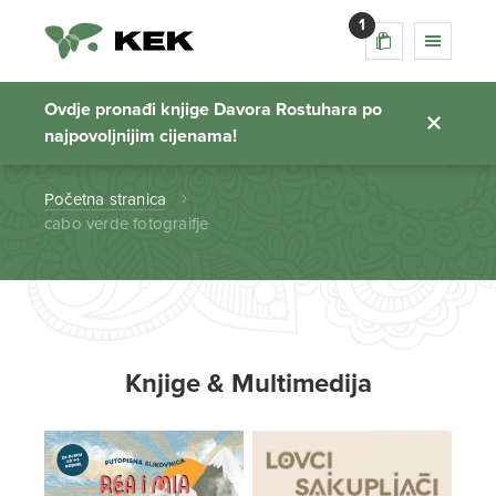
1
cabo verde
fotograifje
Ovdje pronađi knjige Davora Rostuhara po
najpovoljnijim cijenama!
Početna stranica
cabo verde fotograifje
Knjige & Multimedija