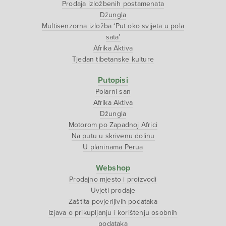
Prodaja izložbenih postamenata
Džungla
Multisenzorna izložba ‘Put oko svijeta u pola
sata’
Afrika Aktiva
Tjedan tibetanske kulture
Putopisi
Polarni san
Afrika Aktiva
Džungla
Motorom po Zapadnoj Africi
Na putu u skrivenu dolinu
U planinama Perua
Webshop
Prodajno mjesto i proizvodi
Uvjeti prodaje
Zaštita povjerljivih podataka
Izjava o prikupljanju i korištenju osobnih
podataka