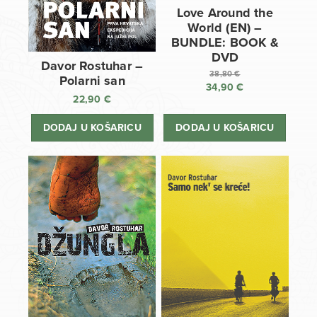
Love Around the
World (EN) –
BUNDLE: BOOK &
DVD
Davor Rostuhar –
38,80
€
Polarni san
34,90
€
Izvorna
22,90
€
cijena
Trenutna
bila
cijena
DODAJ U KOŠARICU
DODAJ U KOŠARICU
je:
je:
38,80 €.
34,90 €.