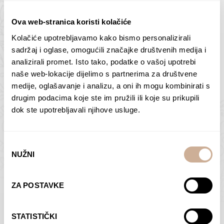
Ova web-stranica koristi kolačiće
Kolačiće upotrebljavamo kako bismo personalizirali
sadržaj i oglase, omogućili značajke društvenih medija i
Butan – ljudi 2
Antarktika – krajolik
analizirali promet. Isto tako, podatke o vašoj upotrebi
2
75,00
€
–
138,00
€
Raspon
naše web-lokacije dijelimo s partnerima za društvene
cijena:
75,00
€
–
138,00
€
Raspon
medije, oglašavanje i analizu, a oni ih mogu kombinirati s
od
cijena:
drugim podacima koje ste im pružili ili koje su prikupili
ODABERI OPCIJE
ODABERI OPCIJE
75,00 €
od
dok ste upotrebljavali njihove usluge.
do
75,00 €
138,00 €
do
138,00 €
Odabir
NUŽNI
pristanka
ZA POSTAVKE
Dolac
Moreškanti – sjena
75,00
€
–
138,00
€
Raspon
75,00
€
–
138,00
€
Raspon
STATISTIČKI
cijena:
cijena: