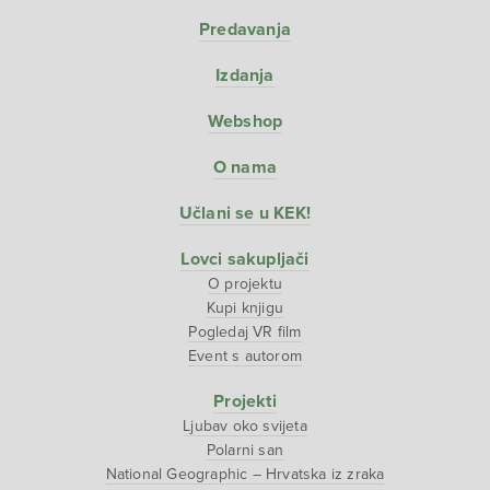
Predavanja
Izdanja
Webshop
O nama
Učlani se u KEK!
Lovci sakupljači
O projektu
Kupi knjigu
Pogledaj VR film
Event s autorom
Projekti
Ljubav oko svijeta
Polarni san
National Geographic – Hrvatska iz zraka