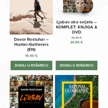
Ljubav oko svijeta –
KOMPLET: KNJIGA &
DVD
38,80
€
Davor Rostuhar –
34,90
€
Izvorna
Hunter-Gatherers
cijena
Trenutna
(EN)
bila
cijena
19,90
€
je:
je:
38,80 €.
34,90 €.
DODAJ U KOŠARICU
DODAJ U KOŠARICU