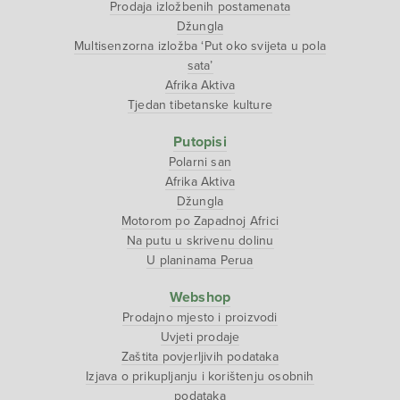
Prodaja izložbenih postamenata
Džungla
Multisenzorna izložba ‘Put oko svijeta u pola
sata’
Afrika Aktiva
Tjedan tibetanske kulture
Putopisi
Polarni san
Afrika Aktiva
Džungla
Motorom po Zapadnoj Africi
Na putu u skrivenu dolinu
U planinama Perua
Webshop
Prodajno mjesto i proizvodi
Uvjeti prodaje
Zaštita povjerljivih podataka
Izjava o prikupljanju i korištenju osobnih
podataka