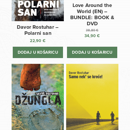
Love Around the
World (EN) –
BUNDLE: BOOK &
DVD
Davor Rostuhar –
38,80
€
Polarni san
34,90
€
Izvorna
22,90
€
cijena
Trenutna
bila
cijena
DODAJ U KOŠARICU
DODAJ U KOŠARICU
je:
je:
38,80 €.
34,90 €.