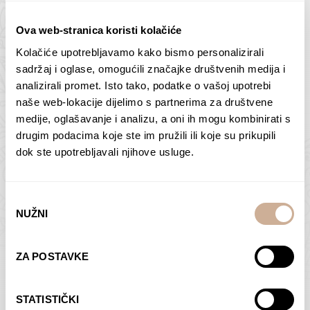
Ova web-stranica koristi kolačiće
Kolačiće upotrebljavamo kako bismo personalizirali
sadržaj i oglase, omogućili značajke društvenih medija i
Butan – ljudi 2
Antarktika – krajolik
analizirali promet. Isto tako, podatke o vašoj upotrebi
2
75,00
€
–
138,00
€
Raspon
naše web-lokacije dijelimo s partnerima za društvene
cijena:
75,00
€
–
138,00
€
Raspon
medije, oglašavanje i analizu, a oni ih mogu kombinirati s
od
cijena:
drugim podacima koje ste im pružili ili koje su prikupili
ODABERI OPCIJE
ODABERI OPCIJE
75,00 €
od
dok ste upotrebljavali njihove usluge.
do
75,00 €
138,00 €
do
138,00 €
Odabir
NUŽNI
pristanka
ZA POSTAVKE
Dolac
Moreškanti – sjena
75,00
€
–
138,00
€
Raspon
75,00
€
–
138,00
€
Raspon
STATISTIČKI
cijena:
cijena: