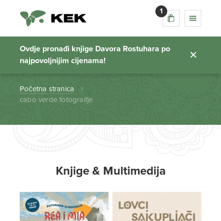
1
cabo verde
fotograifje
Ovdje pronađi knjige Davora Rostuhara po
najpovoljnijim cijenama!
Početna stranica
cabo verde fotograifje
Knjige & Multimedija