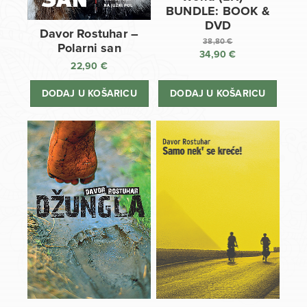
BUNDLE: BOOK &
DVD
Davor Rostuhar –
38,80
€
Polarni san
34,90
€
Izvorna
22,90
€
cijena
Trenutna
bila
cijena
DODAJ U KOŠARICU
DODAJ U KOŠARICU
je:
je:
38,80 €.
34,90 €.