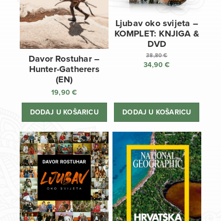
Ljubav oko svijeta –
KOMPLET: KNJIGA &
DVD
38,80
€
Davor Rostuhar –
34,90
€
Izvorna
Hunter-Gatherers
cijena
Trenutna
(EN)
bila
cijena
19,90
€
je:
je:
38,80 €.
34,90 €.
DODAJ U KOŠARICU
DODAJ U KOŠARICU