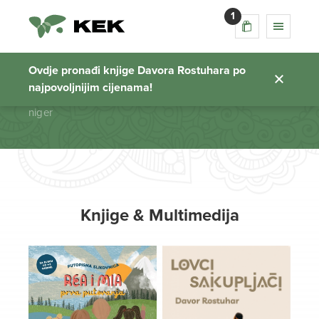
1
niger
Ovdje pronađi knjige Davora Rostuhara po
najpovoljnijim cijenama!
Početna stranica
niger
Knjige & Multimedija