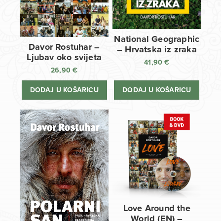
National Geographic
Davor Rostuhar –
– Hrvatska iz zraka
Ljubav oko svijeta
41,90
€
26,90
€
DODAJ U KOŠARICU
DODAJ U KOŠARICU
Love Around the
World (EN) –