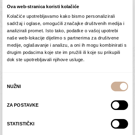
Ova web-stranica koristi kolačiće
Kolačiće upotrebljavamo kako bismo personalizirali
Butan – ljudi 2
Antarktika – krajolik
sadržaj i oglase, omogućili značajke društvenih medija i
2
analizirali promet. Isto tako, podatke o vašoj upotrebi
75,00
€
–
138,00
€
Raspon
cijena:
75,00
€
–
138,00
€
Raspon
naše web-lokacije dijelimo s partnerima za društvene
od
cijena:
medije, oglašavanje i analizu, a oni ih mogu kombinirati s
ODABERI OPCIJE
ODABERI OPCIJE
75,00 €
od
drugim podacima koje ste im pružili ili koje su prikupili
do
75,00 €
dok ste upotrebljavali njihove usluge.
138,00 €
do
138,00 €
Odabir
NUŽNI
pristanka
Dolac
Moreškanti – sjena
ZA POSTAVKE
75,00
€
–
138,00
€
Raspon
75,00
€
–
138,00
€
Raspon
cijena:
cijena:
ODABERI OPCIJE
ODABERI OPCIJE
STATISTIČKI
od
od
75,00 €
75,00 €