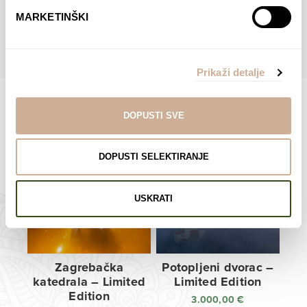
do
do
POGLEDAJTE SVE PROIZVODE U OVOJ KATEGORIJI
MARKETINŠKI
138,00 €
138,00 €
Prikaži detalje
DOPUSTI SVE
Limited Edition Fotografije
DOPUSTI SELEKTIRANJE
USKRATI
Zagrebačka
Potopljeni dvorac –
katedrala – Limited
Limited Edition
Edition
3.000,00
€