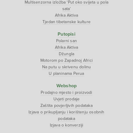
Multisenzorna izložba ‘Put oko svijeta u pola
sata’
Afrika Aktiva
Tjedan tibetanske kulture
Putopisi
Polarni san
Afrika Aktiva
Džungla
Motorom po Zapadnoj Africi
Na putu u skrivenu dolinu
U planinama Perua
Webshop
Prodajno mjesto i proizvodi
Uvjeti prodaje
Zaštita povjerljivih podataka
Izjava o prikupljanju i korištenju osobnih
podataka
Izjava o konverziji