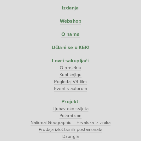
Izdanja
Webshop
O nama
Učlani se u KEK!
Lovci sakupljači
O projektu
Kupi knjigu
Pogledaj VR film
Event s autorom
Projekti
Ljubav oko svijeta
Polarni san
National Geographic – Hrvatska iz zraka
Prodaja izložbenih postamenata
Džungla