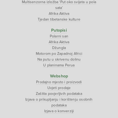
Multisenzorna izložba ‘Put oko svijeta u pola
sata’
Afrika Aktiva
Tjedan tibetanske kulture
Putopisi
Polarni san
Afrika Aktiva
Džungla
Motorom po Zapadnoj Africi
Na putu u skrivenu dolinu
U planinama Perua
Webshop
Prodajno mjesto i proizvodi
Uvjeti prodaje
Zaštita povjerljivih podataka
Izjava o prikupljanju i korištenju osobnih
podataka
Izjava o konverziji