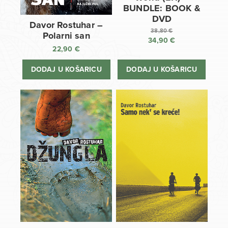
BUNDLE: BOOK &
DVD
Davor Rostuhar –
38,80
€
Polarni san
34,90
€
Izvorna
22,90
€
cijena
Trenutna
bila
cijena
DODAJ U KOŠARICU
DODAJ U KOŠARICU
je:
je:
38,80 €.
34,90 €.