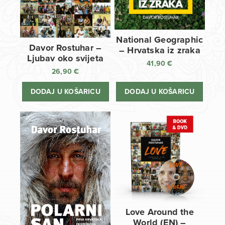
National Geographic
Davor Rostuhar –
– Hrvatska iz zraka
Ljubav oko svijeta
41,90
€
26,90
€
DODAJ U KOŠARICU
DODAJ U KOŠARICU
Love Around the
World (EN) –