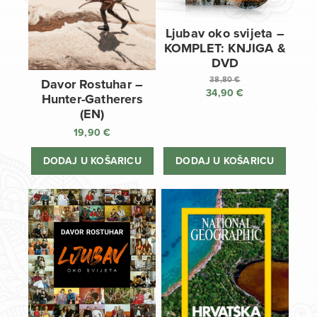
Ljubav oko svijeta –
KOMPLET: KNJIGA &
DVD
38,80
€
Davor Rostuhar –
34,90
€
Izvorna
Hunter-Gatherers
cijena
Trenutna
(EN)
bila
cijena
19,90
€
je:
je:
38,80 €.
34,90 €.
DODAJ U KOŠARICU
DODAJ U KOŠARICU