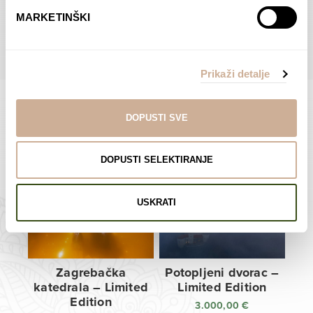
do
do
POGLEDAJTE SVE PROIZVODE U OVOJ KATEGORIJI
MARKETINŠKI
138,00 €
138,00 €
Prikaži detalje
DOPUSTI SVE
Limited Edition Fotografije
DOPUSTI SELEKTIRANJE
USKRATI
Zagrebačka
Potopljeni dvorac –
katedrala – Limited
Limited Edition
Edition
3.000,00
€