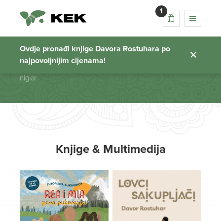
1
niger
Ovdje pronađi knjige Davora Rostuhara po
najpovoljnijim cijenama!
Početna stranica
niger
Knjige & Multimedija