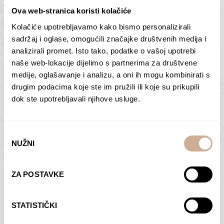
Ova web-stranica koristi kolačiće
Kolačiće upotrebljavamo kako bismo personalizirali
Butan – ljudi 2
Antarktika – krajolik
sadržaj i oglase, omogućili značajke društvenih medija i
2
analizirali promet. Isto tako, podatke o vašoj upotrebi
75,00
€
–
138,00
€
Raspon
cijena:
75,00
€
–
138,00
€
Raspon
naše web-lokacije dijelimo s partnerima za društvene
od
cijena:
medije, oglašavanje i analizu, a oni ih mogu kombinirati s
ODABERI OPCIJE
ODABERI OPCIJE
75,00 €
od
drugim podacima koje ste im pružili ili koje su prikupili
do
75,00 €
dok ste upotrebljavali njihove usluge.
138,00 €
do
138,00 €
Odabir
NUŽNI
pristanka
Dolac
Moreškanti – sjena
ZA POSTAVKE
75,00
€
–
138,00
€
Raspon
75,00
€
–
138,00
€
Raspon
cijena:
cijena:
ODABERI OPCIJE
ODABERI OPCIJE
STATISTIČKI
od
od
75,00 €
75,00 €