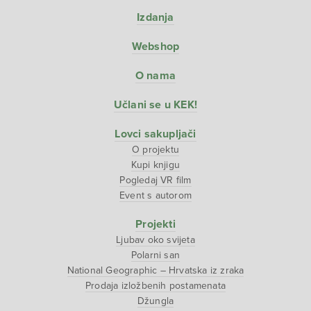
Izdanja
Webshop
O nama
Učlani se u KEK!
Lovci sakupljači
O projektu
Kupi knjigu
Pogledaj VR film
Event s autorom
Projekti
Ljubav oko svijeta
Polarni san
National Geographic – Hrvatska iz zraka
Prodaja izložbenih postamenata
Džungla