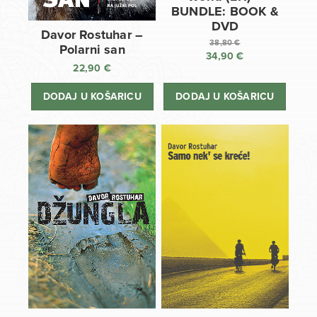
BUNDLE: BOOK &
DVD
Davor Rostuhar –
38,80
€
Polarni san
34,90
€
Izvorna
22,90
€
cijena
Trenutna
bila
cijena
DODAJ U KOŠARICU
DODAJ U KOŠARICU
je:
je:
38,80 €.
34,90 €.