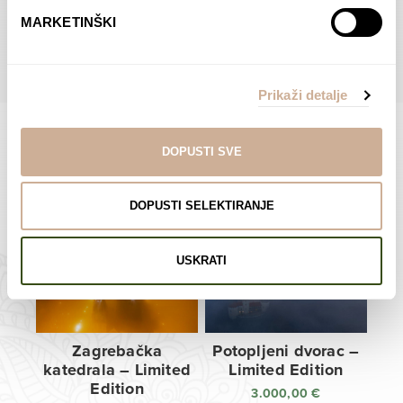
do
do
POGLEDAJTE SVE PROIZVODE U OVOJ KATEGORIJI
MARKETINŠKI
138,00 €
138,00 €
Prikaži detalje
DOPUSTI SVE
Limited Edition Fotografije
DOPUSTI SELEKTIRANJE
USKRATI
Zagrebačka
Potopljeni dvorac –
katedrala – Limited
Limited Edition
Edition
3.000,00
€