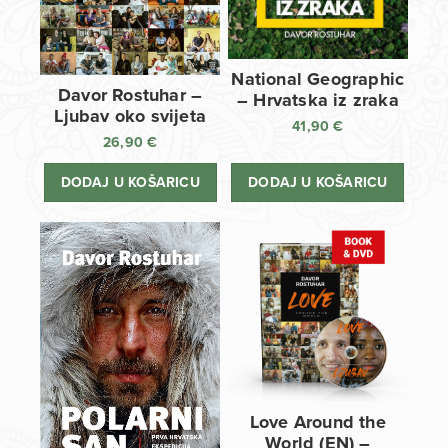
National Geographic
Davor Rostuhar –
– Hrvatska iz zraka
Ljubav oko svijeta
41,90
€
26,90
€
DODAJ U KOŠARICU
DODAJ U KOŠARICU
Love Around the
World (EN) –