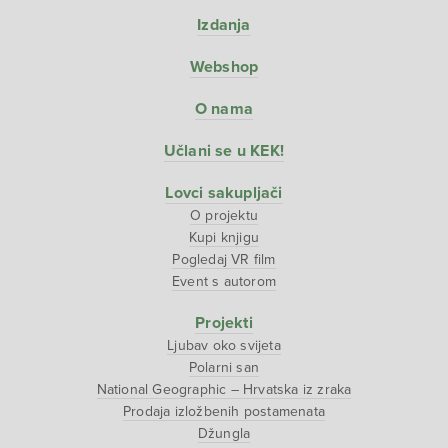
Izdanja
Webshop
O nama
Učlani se u KEK!
Lovci sakupljači
O projektu
Kupi knjigu
Pogledaj VR film
Event s autorom
Projekti
Ljubav oko svijeta
Polarni san
National Geographic – Hrvatska iz zraka
Prodaja izložbenih postamenata
Džungla