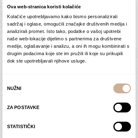
Ova web-stranica koristi kolačiće
Kolačiće upotrebljavamo kako bismo personalizirali
Butan – ljudi 2
Antarktika – krajolik
sadržaj i oglase, omogućili značajke društvenih medija i
2
analizirali promet. Isto tako, podatke o vašoj upotrebi
75,00
€
–
138,00
€
Raspon
cijena:
75,00
€
–
138,00
€
Raspon
naše web-lokacije dijelimo s partnerima za društvene
od
cijena:
medije, oglašavanje i analizu, a oni ih mogu kombinirati s
ODABERI OPCIJE
ODABERI OPCIJE
75,00 €
od
drugim podacima koje ste im pružili ili koje su prikupili
do
75,00 €
dok ste upotrebljavali njihove usluge.
138,00 €
do
138,00 €
Odabir
NUŽNI
pristanka
Dolac
Moreškanti – sjena
ZA POSTAVKE
75,00
€
–
138,00
€
Raspon
75,00
€
–
138,00
€
Raspon
cijena:
cijena:
ODABERI OPCIJE
ODABERI OPCIJE
STATISTIČKI
od
od
75,00 €
75,00 €