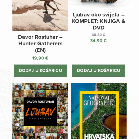
Ljubav oko svijeta –
KOMPLET: KNJIGA &
DVD
38,80
€
Davor Rostuhar –
34,90
€
Izvorna
Hunter-Gatherers
cijena
Trenutna
(EN)
bila
cijena
19,90
€
je:
je:
38,80 €.
34,90 €.
DODAJ U KOŠARICU
DODAJ U KOŠARICU