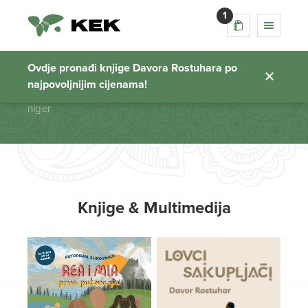
1
niger
Ovdje pronađi knjige Davora Rostuhara po
najpovoljnijim cijenama!
Početna stranica
niger
Knjige & Multimedija