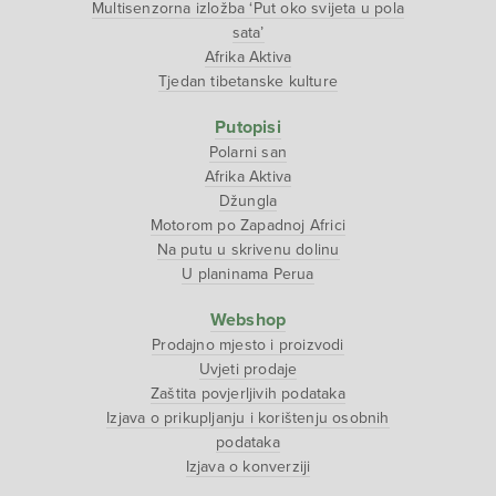
Multisenzorna izložba ‘Put oko svijeta u pola
sata’
Afrika Aktiva
Tjedan tibetanske kulture
Putopisi
Polarni san
Afrika Aktiva
Džungla
Motorom po Zapadnoj Africi
Na putu u skrivenu dolinu
U planinama Perua
Webshop
Prodajno mjesto i proizvodi
Uvjeti prodaje
Zaštita povjerljivih podataka
Izjava o prikupljanju i korištenju osobnih
podataka
Izjava o konverziji