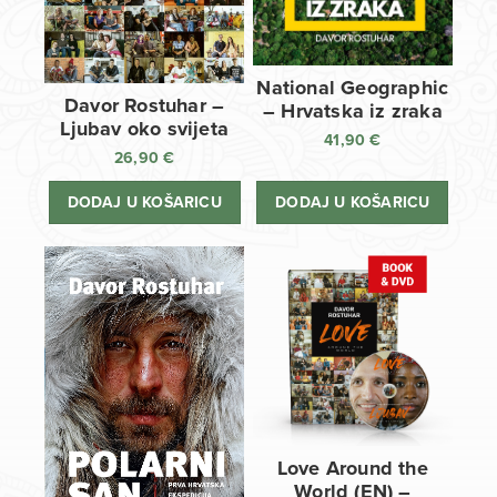
National Geographic
Davor Rostuhar –
– Hrvatska iz zraka
Ljubav oko svijeta
41,90
€
26,90
€
DODAJ U KOŠARICU
DODAJ U KOŠARICU
Love Around the
World (EN) –