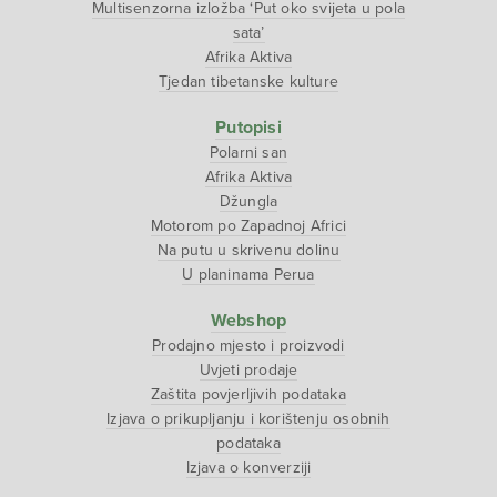
Multisenzorna izložba ‘Put oko svijeta u pola
sata’
Afrika Aktiva
Tjedan tibetanske kulture
Putopisi
Polarni san
Afrika Aktiva
Džungla
Motorom po Zapadnoj Africi
Na putu u skrivenu dolinu
U planinama Perua
Webshop
Prodajno mjesto i proizvodi
Uvjeti prodaje
Zaštita povjerljivih podataka
Izjava o prikupljanju i korištenju osobnih
podataka
Izjava o konverziji