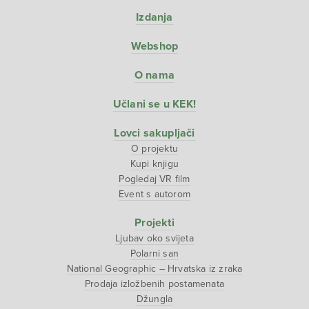
Izdanja
Webshop
O nama
Učlani se u KEK!
Lovci sakupljači
O projektu
Kupi knjigu
Pogledaj VR film
Event s autorom
Projekti
Ljubav oko svijeta
Polarni san
National Geographic – Hrvatska iz zraka
Prodaja izložbenih postamenata
Džungla