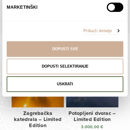
do
do
POGLEDAJTE SVE PROIZVODE U OVOJ KATEGORIJI
MARKETINŠKI
138,00 €
138,00 €
Prikaži detalje
DOPUSTI SVE
Limited Edition Fotografije
DOPUSTI SELEKTIRANJE
USKRATI
Zagrebačka
Potopljeni dvorac –
katedrala – Limited
Limited Edition
Edition
3.000,00
€