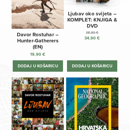
Ljubav oko svijeta –
KOMPLET: KNJIGA &
DVD
38,80
€
Davor Rostuhar –
34,90
€
Izvorna
Hunter-Gatherers
cijena
Trenutna
(EN)
bila
cijena
19,90
€
je:
je:
38,80 €.
34,90 €.
DODAJ U KOŠARICU
DODAJ U KOŠARICU