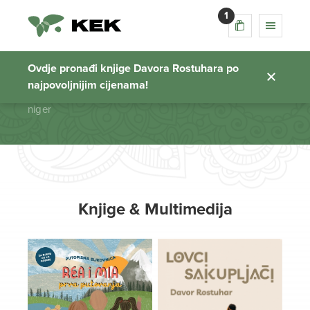
1
niger
Ovdje pronađi knjige Davora Rostuhara po
najpovoljnijim cijenama!
Početna stranica
niger
Knjige & Multimedija