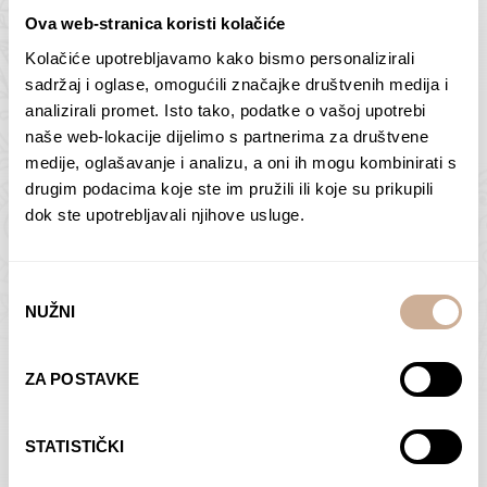
Ova web-stranica koristi kolačiće
Kolačiće upotrebljavamo kako bismo personalizirali
Butan – ljudi 2
Antarktika – krajolik
sadržaj i oglase, omogućili značajke društvenih medija i
2
analizirali promet. Isto tako, podatke o vašoj upotrebi
75,00
€
–
138,00
€
Raspon
cijena:
75,00
€
–
138,00
€
Raspon
naše web-lokacije dijelimo s partnerima za društvene
od
cijena:
medije, oglašavanje i analizu, a oni ih mogu kombinirati s
ODABERI OPCIJE
ODABERI OPCIJE
75,00 €
od
drugim podacima koje ste im pružili ili koje su prikupili
do
75,00 €
dok ste upotrebljavali njihove usluge.
138,00 €
do
138,00 €
Odabir
NUŽNI
pristanka
Dolac
Moreškanti – sjena
ZA POSTAVKE
75,00
€
–
138,00
€
Raspon
75,00
€
–
138,00
€
Raspon
cijena:
cijena:
ODABERI OPCIJE
ODABERI OPCIJE
STATISTIČKI
od
od
75,00 €
75,00 €