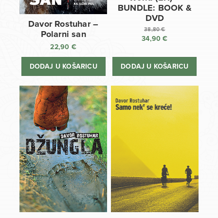
BUNDLE: BOOK &
DVD
Davor Rostuhar –
38,80
€
Polarni san
34,90
€
Izvorna
22,90
€
cijena
Trenutna
bila
cijena
DODAJ U KOŠARICU
DODAJ U KOŠARICU
je:
je:
38,80 €.
34,90 €.