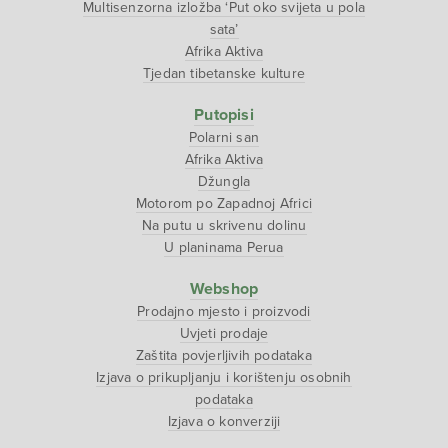
Multisenzorna izložba ‘Put oko svijeta u pola
sata’
Afrika Aktiva
Tjedan tibetanske kulture
Putopisi
Polarni san
Afrika Aktiva
Džungla
Motorom po Zapadnoj Africi
Na putu u skrivenu dolinu
U planinama Perua
Webshop
Prodajno mjesto i proizvodi
Uvjeti prodaje
Zaštita povjerljivih podataka
Izjava o prikupljanju i korištenju osobnih
podataka
Izjava o konverziji