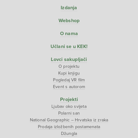
Izdanja
Webshop
O nama
Učlani se u KEK!
Lovci sakupljači
O projektu
Kupi knjigu
Pogledaj VR film
Event s autorom
Projekti
Ljubav oko svijeta
Polarni san
National Geographic – Hrvatska iz zraka
Prodaja izložbenih postamenata
Džungla