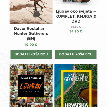
Ljubav oko svijeta –
KOMPLET: KNJIGA &
DVD
38,80
€
Davor Rostuhar –
34,90
€
Izvorna
Hunter-Gatherers
cijena
Trenutna
(EN)
bila
cijena
19,90
€
je:
je:
38,80 €.
34,90 €.
DODAJ U KOŠARICU
DODAJ U KOŠARICU