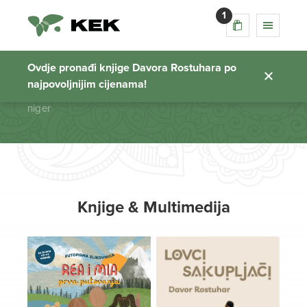
1
niger
Ovdje pronađi knjige Davora Rostuhara po
najpovoljnijim cijenama!
Početna stranica
niger
Knjige & Multimedija