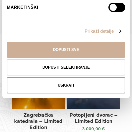
do
do
POGLEDAJTE SVE PROIZVODE U OVOJ KATEGORIJI
MARKETINŠKI
138,00 €
138,00 €
Prikaži detalje
DOPUSTI SVE
Limited Edition Fotografije
DOPUSTI SELEKTIRANJE
USKRATI
Zagrebačka
Potopljeni dvorac –
katedrala – Limited
Limited Edition
Edition
3.000,00
€