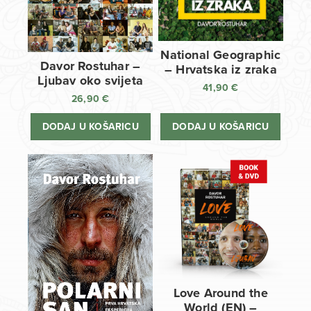
National Geographic
Davor Rostuhar –
– Hrvatska iz zraka
Ljubav oko svijeta
41,90
€
26,90
€
DODAJ U KOŠARICU
DODAJ U KOŠARICU
Love Around the
World (EN) –