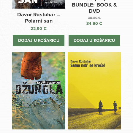
BUNDLE: BOOK &
DVD
Davor Rostuhar –
38,80
€
Polarni san
34,90
€
Izvorna
22,90
€
cijena
Trenutna
bila
cijena
DODAJ U KOŠARICU
DODAJ U KOŠARICU
je:
je:
38,80 €.
34,90 €.