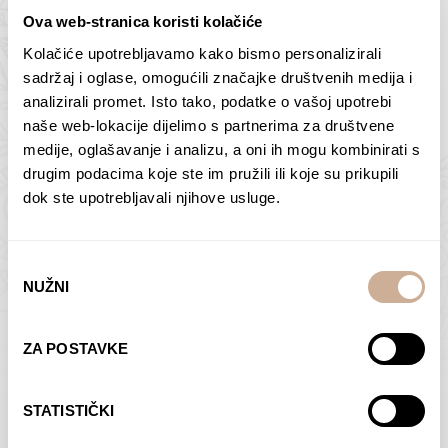
Ova web-stranica koristi kolačiće
Kolačiće upotrebljavamo kako bismo personalizirali
Butan – ljudi 2
Antarktika – krajolik
sadržaj i oglase, omogućili značajke društvenih medija i
2
analizirali promet. Isto tako, podatke o vašoj upotrebi
75,00
€
–
138,00
€
Raspon
cijena:
75,00
€
–
138,00
€
Raspon
naše web-lokacije dijelimo s partnerima za društvene
od
cijena:
medije, oglašavanje i analizu, a oni ih mogu kombinirati s
ODABERI OPCIJE
ODABERI OPCIJE
75,00 €
od
drugim podacima koje ste im pružili ili koje su prikupili
do
75,00 €
dok ste upotrebljavali njihove usluge.
138,00 €
do
138,00 €
Odabir
NUŽNI
pristanka
Dolac
Moreškanti – sjena
ZA POSTAVKE
75,00
€
–
138,00
€
Raspon
75,00
€
–
138,00
€
Raspon
cijena:
cijena:
ODABERI OPCIJE
ODABERI OPCIJE
STATISTIČKI
od
od
75,00 €
75,00 €