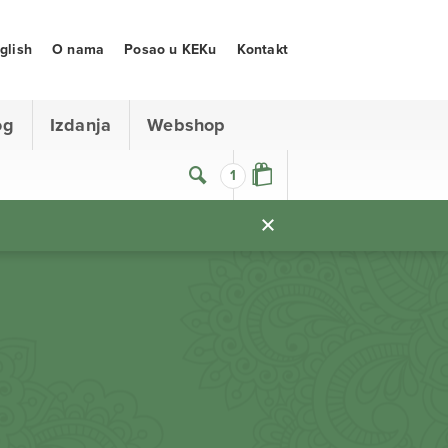
glish
O nama
Posao u KEKu
Kontakt
og
Izdanja
Webshop
1