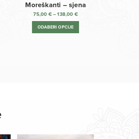
Moreškanti – sjena
75,00
€
–
138,00
€
aspon
Raspon
jena:
cijena:
ODABERI OPCIJE
d
od
,00 €
75,00 €
o
do
8,00 €
138,00 €
e