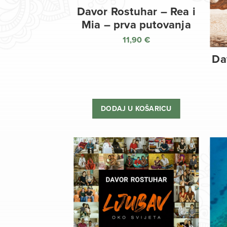
Davor Rostuhar – Rea i
Mia – prva putovanja
11,90
€
Da
DODAJ U KOŠARICU