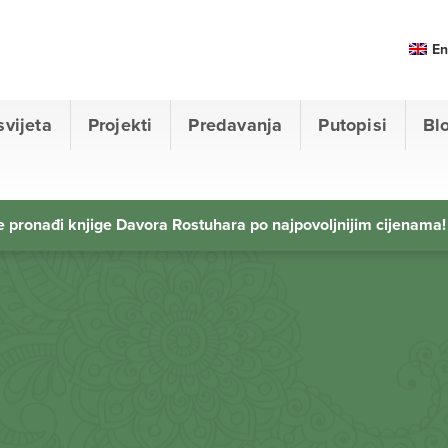
En
svijeta
Projekti
Predavanja
Putopisi
Bl
 pronađi knjige Davora Rostuhara po najpovoljnijim cijenama!