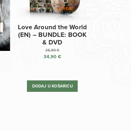
Love Around the World
(EN) – BUNDLE: BOOK
& DVD
38,80
€
34,90
€
Izvorna
cijena
Trenutna
bila
cijena
je:
je:
DODAJ U KOŠARICU
38,80 €.
34,90 €.