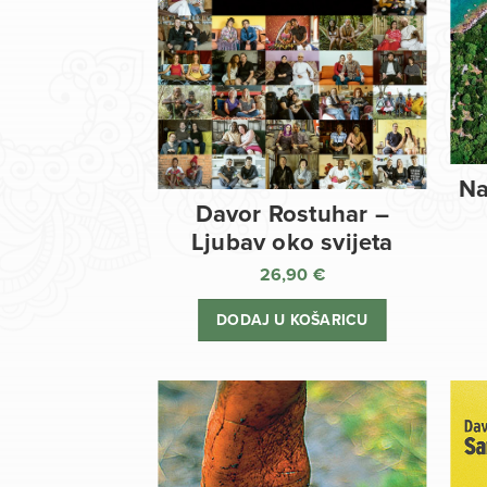
Na
Davor Rostuhar –
Ljubav oko svijeta
26,90
€
DODAJ U KOŠARICU