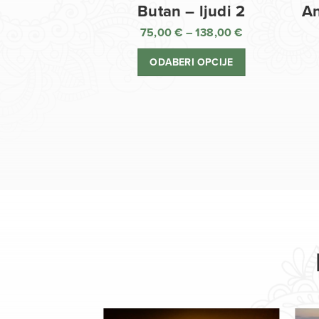
Butan – ljudi 2
An
75,00
€
–
138,00
€
Raspon
cijena:
ODABERI OPCIJE
od
75,00 €
do
138,00 €