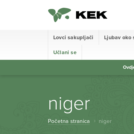
Lovci sakupljači
Ljubav oko 
Učlani se
Ovdje
niger
Početna stranica
niger