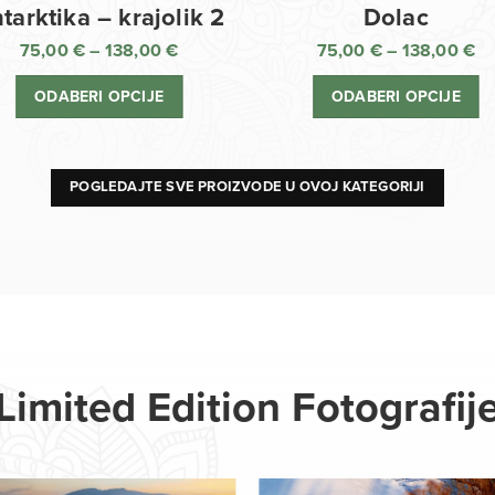
Dolac
tarktika – krajolik 2
75,00
€
–
138,00
€
75,00
€
–
138,00
€
R
Raspon
ci
cijena:
ODABERI OPCIJE
ODABERI OPCIJE
o
od
75
75,00 €
d
do
13
138,00 €
POGLEDAJTE SVE PROIZVODE U OVOJ KATEGORIJI
Limited Edition Fotografij