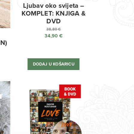
Ljubav oko svijeta –
KOMPLET: KNJIGA &
DVD
38,80
€
34,90
€
Izvorna
EN)
cijena
Trenutna
bila
cijena
je:
je:
DODAJ U KOŠARICU
38,80 €.
34,90 €.