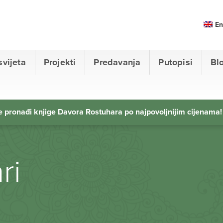
En
svijeta
Projekti
Predavanja
Putopisi
Bl
 pronađi knjige Davora Rostuhara po najpovoljnijim cijenama!
ri