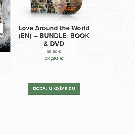
Love Around the World
(EN) – BUNDLE: BOOK
& DVD
38,80
€
34,90
€
Izvorna
cijena
Trenutna
bila
cijena
je:
je:
DODAJ U KOŠARICU
38,80 €.
34,90 €.