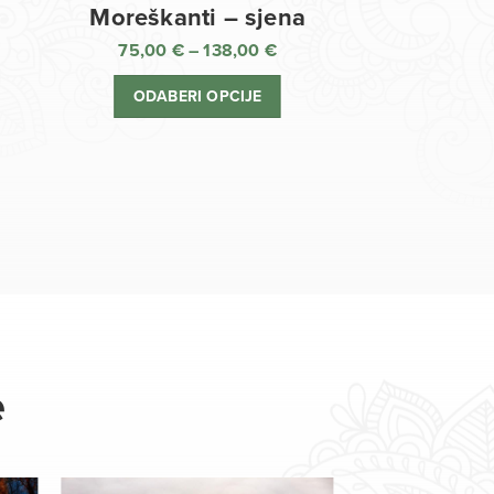
Moreškanti – sjena
75,00
€
–
138,00
€
aspon
Raspon
jena:
cijena:
ODABERI OPCIJE
d
od
,00 €
75,00 €
o
do
8,00 €
138,00 €
e