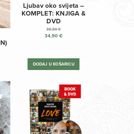
Ljubav oko svijeta –
KOMPLET: KNJIGA &
DVD
38,80
€
34,90
€
Izvorna
EN)
cijena
Trenutna
bila
cijena
je:
je:
DODAJ U KOŠARICU
38,80 €.
34,90 €.