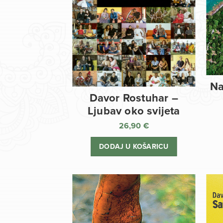
Na
Davor Rostuhar –
Ljubav oko svijeta
26,90
€
DODAJ U KOŠARICU