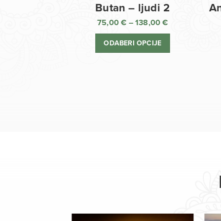
Butan – ljudi 2
An
75,00
€
–
138,00
€
Raspon
cijena:
ODABERI OPCIJE
od
75,00 €
do
138,00 €