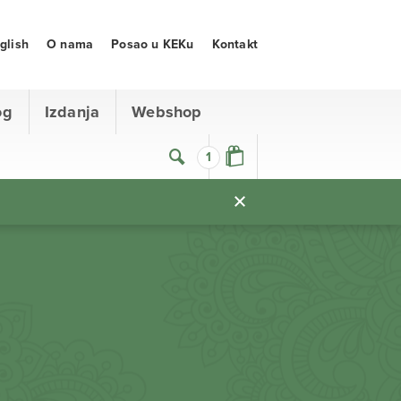
glish
O nama
Posao u KEKu
Kontakt
og
Izdanja
Webshop
1