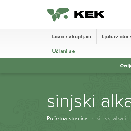
Lovci sakupljači
Ljubav oko 
Učlani se
Ovdje
sinjski alka
Početna stranica
sinjski alkari