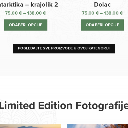
Dolac
tarktika – krajolik 2
75,00
€
–
138,00
€
75,00
€
–
138,00
€
R
Raspon
ci
cijena:
ODABERI OPCIJE
ODABERI OPCIJE
o
od
75
75,00 €
d
do
13
138,00 €
POGLEDAJTE SVE PROIZVODE U OVOJ KATEGORIJI
Limited Edition Fotografij