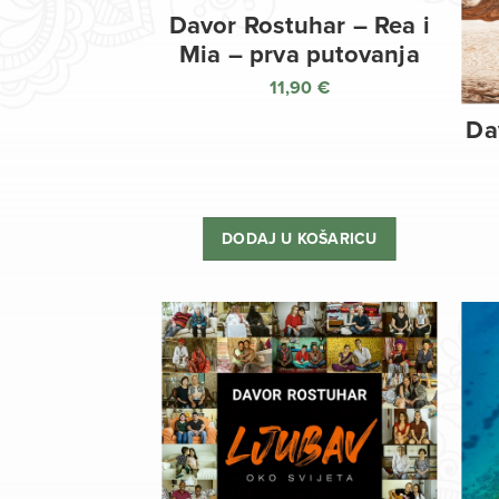
Davor Rostuhar – Rea i
Mia – prva putovanja
11,90
€
Da
DODAJ U KOŠARICU