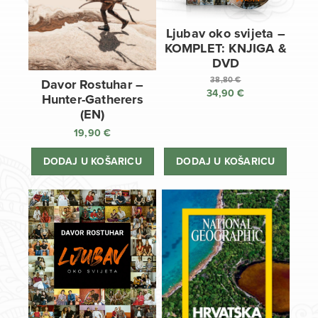
Ljubav oko svijeta –
KOMPLET: KNJIGA &
DVD
38,80
€
Davor Rostuhar –
34,90
€
Izvorna
Hunter-Gatherers
cijena
Trenutna
(EN)
bila
cijena
19,90
€
je:
je:
38,80 €.
34,90 €.
DODAJ U KOŠARICU
DODAJ U KOŠARICU