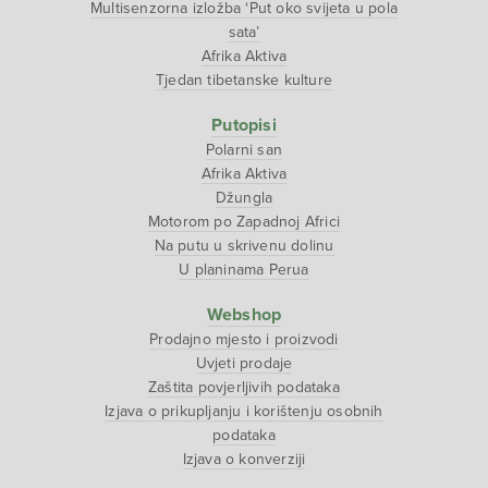
Multisenzorna izložba ‘Put oko svijeta u pola
sata’
Afrika Aktiva
Tjedan tibetanske kulture
Putopisi
Polarni san
Afrika Aktiva
Džungla
Motorom po Zapadnoj Africi
Na putu u skrivenu dolinu
U planinama Perua
Webshop
Prodajno mjesto i proizvodi
Uvjeti prodaje
Zaštita povjerljivih podataka
Izjava o prikupljanju i korištenju osobnih
podataka
Izjava o konverziji