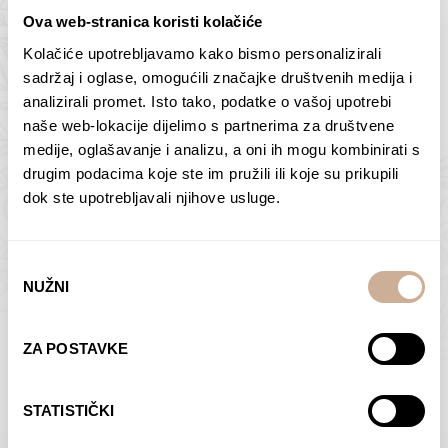
Ova web-stranica koristi kolačiće
Kolačiće upotrebljavamo kako bismo personalizirali
Butan – ljudi 2
Antarktika – krajolik
sadržaj i oglase, omogućili značajke društvenih medija i
2
analizirali promet. Isto tako, podatke o vašoj upotrebi
75,00
€
–
138,00
€
Raspon
cijena:
75,00
€
–
138,00
€
Raspon
naše web-lokacije dijelimo s partnerima za društvene
od
cijena:
medije, oglašavanje i analizu, a oni ih mogu kombinirati s
ODABERI OPCIJE
ODABERI OPCIJE
75,00 €
od
drugim podacima koje ste im pružili ili koje su prikupili
do
75,00 €
dok ste upotrebljavali njihove usluge.
138,00 €
do
138,00 €
Odabir
NUŽNI
pristanka
Dolac
Moreškanti – sjena
ZA POSTAVKE
75,00
€
–
138,00
€
Raspon
75,00
€
–
138,00
€
Raspon
cijena:
cijena:
ODABERI OPCIJE
ODABERI OPCIJE
STATISTIČKI
od
od
75,00 €
75,00 €