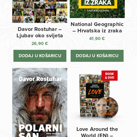
National Geographic
Davor Rostuhar –
– Hrvatska iz zraka
Ljubav oko svijeta
41,90
€
26,90
€
DODAJ U KOŠARICU
DODAJ U KOŠARICU
Love Around the
World (EN) –