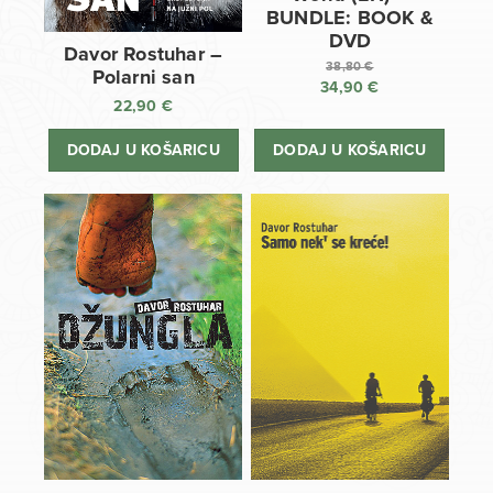
BUNDLE: BOOK &
DVD
Davor Rostuhar –
38,80
€
Polarni san
34,90
€
Izvorna
22,90
€
cijena
Trenutna
bila
cijena
DODAJ U KOŠARICU
DODAJ U KOŠARICU
je:
je:
38,80 €.
34,90 €.