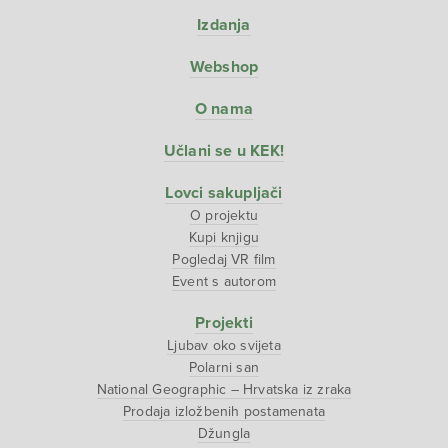
Izdanja
Webshop
O nama
Učlani se u KEK!
Lovci sakupljači
O projektu
Kupi knjigu
Pogledaj VR film
Event s autorom
Projekti
Ljubav oko svijeta
Polarni san
National Geographic – Hrvatska iz zraka
Prodaja izložbenih postamenata
Džungla