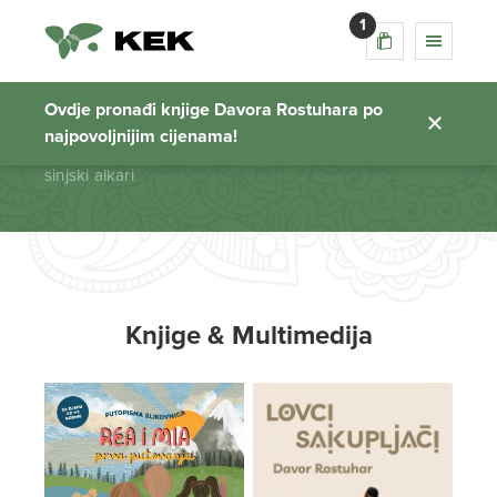
1
sinjski alkari
Ovdje pronađi knjige Davora Rostuhara po
najpovoljnijim cijenama!
Početna stranica
sinjski alkari
Knjige & Multimedija