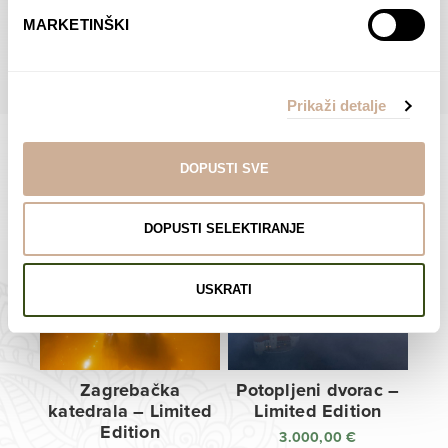
do
do
POGLEDAJTE SVE PROIZVODE U OVOJ KATEGORIJI
MARKETINŠKI
138,00 €
138,00 €
Prikaži detalje
DOPUSTI SVE
Limited Edition Fotografije
DOPUSTI SELEKTIRANJE
USKRATI
Zagrebačka
Potopljeni dvorac –
katedrala – Limited
Limited Edition
Edition
3.000,00
€