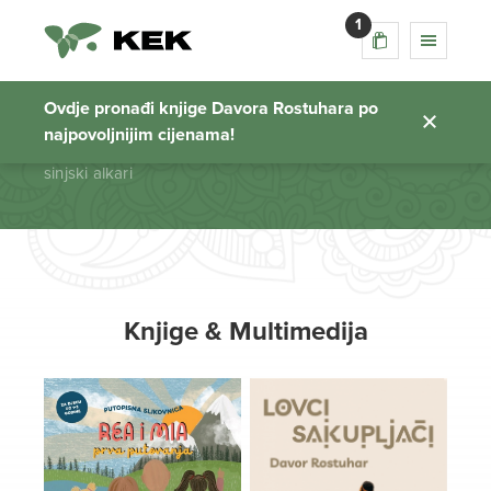
1
sinjski alkari
Ovdje pronađi knjige Davora Rostuhara po
najpovoljnijim cijenama!
Početna stranica
sinjski alkari
Knjige & Multimedija