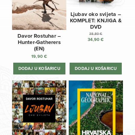
Ljubav oko svijeta –
KOMPLET: KNJIGA &
DVD
38,80
€
Davor Rostuhar –
34,90
€
Izvorna
Hunter-Gatherers
cijena
Trenutna
(EN)
bila
cijena
19,90
€
je:
je:
38,80 €.
34,90 €.
DODAJ U KOŠARICU
DODAJ U KOŠARICU