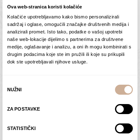
Ova web-stranica koristi kolačiće
Kolačiće upotrebljavamo kako bismo personalizirali
Butan – ljudi 2
Antarktika – krajolik
sadržaj i oglase, omogućili značajke društvenih medija i
2
analizirali promet. Isto tako, podatke o vašoj upotrebi
75,00
€
–
138,00
€
Raspon
cijena:
75,00
€
–
138,00
€
Raspon
naše web-lokacije dijelimo s partnerima za društvene
od
cijena:
medije, oglašavanje i analizu, a oni ih mogu kombinirati s
ODABERI OPCIJE
ODABERI OPCIJE
75,00 €
od
drugim podacima koje ste im pružili ili koje su prikupili
do
75,00 €
dok ste upotrebljavali njihove usluge.
138,00 €
do
138,00 €
Odabir
NUŽNI
pristanka
Dolac
Moreškanti – sjena
ZA POSTAVKE
75,00
€
–
138,00
€
Raspon
75,00
€
–
138,00
€
Raspon
cijena:
cijena:
ODABERI OPCIJE
ODABERI OPCIJE
STATISTIČKI
od
od
75,00 €
75,00 €