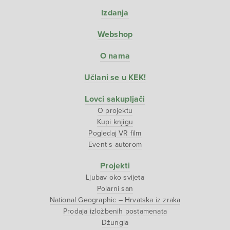
Izdanja
Webshop
O nama
Učlani se u KEK!
Lovci sakupljači
O projektu
Kupi knjigu
Pogledaj VR film
Event s autorom
Projekti
Ljubav oko svijeta
Polarni san
National Geographic – Hrvatska iz zraka
Prodaja izložbenih postamenata
Džungla