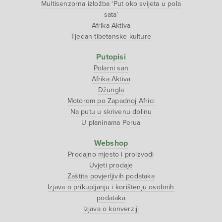
Multisenzorna izložba ‘Put oko svijeta u pola
sata’
Afrika Aktiva
Tjedan tibetanske kulture
Putopisi
Polarni san
Afrika Aktiva
Džungla
Motorom po Zapadnoj Africi
Na putu u skrivenu dolinu
U planinama Perua
Webshop
Prodajno mjesto i proizvodi
Uvjeti prodaje
Zaštita povjerljivih podataka
Izjava o prikupljanju i korištenju osobnih
podataka
Izjava o konverziji