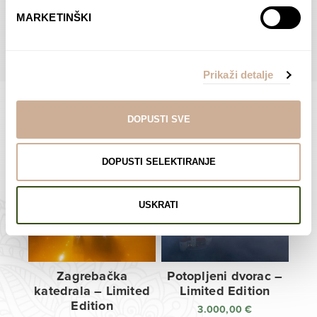
do
do
POGLEDAJTE SVE PROIZVODE U OVOJ KATEGORIJI
MARKETINŠKI
138,00 €
138,00 €
Prikaži detalje
DOPUSTI SVE
Limited Edition Fotografije
DOPUSTI SELEKTIRANJE
USKRATI
Zagrebačka
Potopljeni dvorac –
katedrala – Limited
Limited Edition
Edition
3.000,00
€