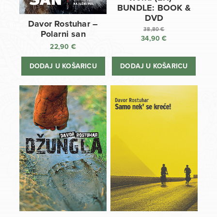
BUNDLE: BOOK &
DVD
Davor Rostuhar –
38,80
€
Polarni san
34,90
€
Izvorna
22,90
€
cijena
Trenutna
bila
cijena
DODAJ U KOŠARICU
DODAJ U KOŠARICU
je:
je:
38,80 €.
34,90 €.