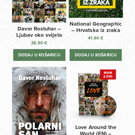
National Geographic
Davor Rostuhar –
– Hrvatska iz zraka
Ljubav oko svijeta
41,90
€
26,90
€
DODAJ U KOŠARICU
DODAJ U KOŠARICU
Love Around the
World (EN) –