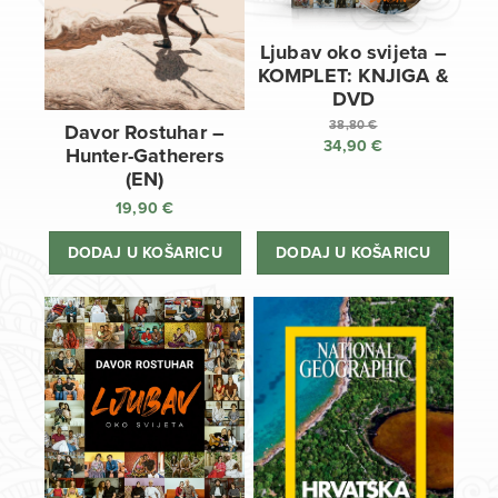
Ljubav oko svijeta –
KOMPLET: KNJIGA &
DVD
38,80
€
Davor Rostuhar –
34,90
€
Izvorna
Hunter-Gatherers
cijena
Trenutna
(EN)
bila
cijena
19,90
€
je:
je:
38,80 €.
34,90 €.
DODAJ U KOŠARICU
DODAJ U KOŠARICU