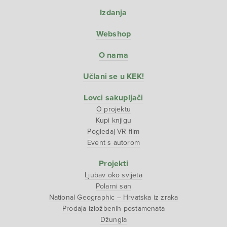
Izdanja
Webshop
O nama
Učlani se u KEK!
Lovci sakupljači
O projektu
Kupi knjigu
Pogledaj VR film
Event s autorom
Projekti
Ljubav oko svijeta
Polarni san
National Geographic – Hrvatska iz zraka
Prodaja izložbenih postamenata
Džungla