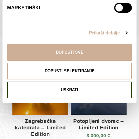
do
do
POGLEDAJTE SVE PROIZVODE U OVOJ KATEGORIJI
MARKETINŠKI
138,00 €
138,00 €
Prikaži detalje
DOPUSTI SVE
Limited Edition Fotografije
DOPUSTI SELEKTIRANJE
USKRATI
Zagrebačka
Potopljeni dvorac –
katedrala – Limited
Limited Edition
Edition
3.000,00
€