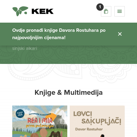
1
sinjski alkari
Ovdje pronađi knjige Davora Rostuhara po
najpovoljnijim cijenama!
Početna stranica
sinjski alkari
Knjige & Multimedija