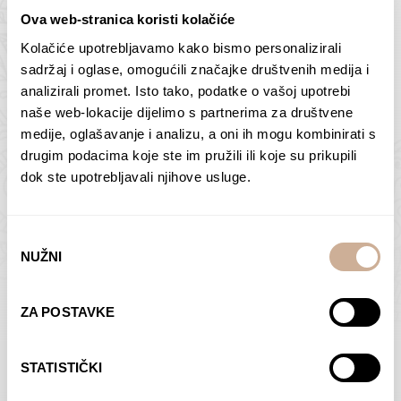
Ova web-stranica koristi kolačiće
Kolačiće upotrebljavamo kako bismo personalizirali
Butan – ljudi 2
Antarktika – krajolik
sadržaj i oglase, omogućili značajke društvenih medija i
2
analizirali promet. Isto tako, podatke o vašoj upotrebi
75,00
€
–
138,00
€
Raspon
cijena:
75,00
€
–
138,00
€
Raspon
naše web-lokacije dijelimo s partnerima za društvene
od
cijena:
medije, oglašavanje i analizu, a oni ih mogu kombinirati s
ODABERI OPCIJE
ODABERI OPCIJE
75,00 €
od
drugim podacima koje ste im pružili ili koje su prikupili
do
75,00 €
dok ste upotrebljavali njihove usluge.
138,00 €
do
138,00 €
Odabir
NUŽNI
pristanka
Dolac
Moreškanti – sjena
ZA POSTAVKE
75,00
€
–
138,00
€
Raspon
75,00
€
–
138,00
€
Raspon
cijena:
cijena:
ODABERI OPCIJE
ODABERI OPCIJE
STATISTIČKI
od
od
75,00 €
75,00 €