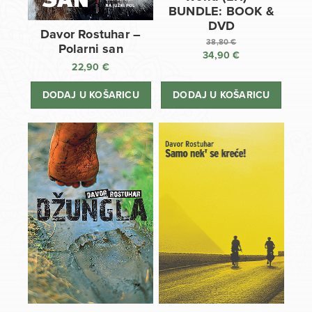
BUNDLE: BOOK &
DVD
Davor Rostuhar –
38,80
€
Polarni san
34,90
€
Izvorna
22,90
€
cijena
Trenutna
bila
cijena
DODAJ U KOŠARICU
DODAJ U KOŠARICU
je:
je:
38,80 €.
34,90 €.