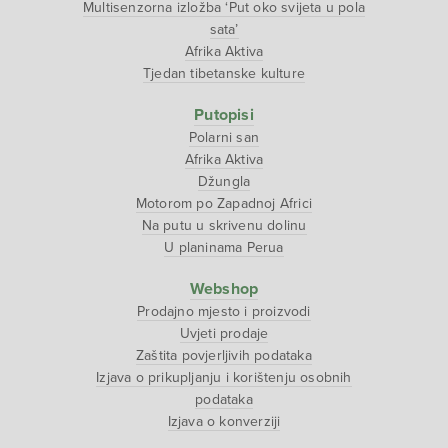
Multisenzorna izložba ‘Put oko svijeta u pola
sata’
Afrika Aktiva
Tjedan tibetanske kulture
Putopisi
Polarni san
Afrika Aktiva
Džungla
Motorom po Zapadnoj Africi
Na putu u skrivenu dolinu
U planinama Perua
Webshop
Prodajno mjesto i proizvodi
Uvjeti prodaje
Zaštita povjerljivih podataka
Izjava o prikupljanju i korištenju osobnih
podataka
Izjava o konverziji