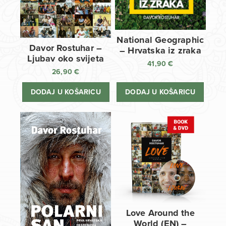
National Geographic
Davor Rostuhar –
– Hrvatska iz zraka
Ljubav oko svijeta
41,90
€
26,90
€
DODAJ U KOŠARICU
DODAJ U KOŠARICU
Love Around the
World (EN) –