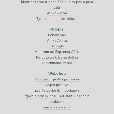
Multisenzorna izložba ‘Put oko svijeta u pola
sata’
Afrika Aktiva
Tjedan tibetanske kulture
Putopisi
Polarni san
Afrika Aktiva
Džungla
Motorom po Zapadnoj Africi
Na putu u skrivenu dolinu
U planinama Perua
Webshop
Prodajno mjesto i proizvodi
Uvjeti prodaje
Zaštita povjerljivih podataka
Izjava o prikupljanju i korištenju osobnih
podataka
Izjava o konverziji