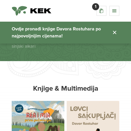
1
sinjski alkari
Ovdje pronađi knjige Davora Rostuhara po
najpovoljnijim cijenama!
Početna stranica
sinjski alkari
Knjige & Multimedija