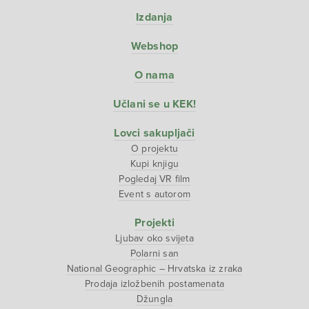
Izdanja
Webshop
O nama
Učlani se u KEK!
Lovci sakupljači
O projektu
Kupi knjigu
Pogledaj VR film
Event s autorom
Projekti
Ljubav oko svijeta
Polarni san
National Geographic – Hrvatska iz zraka
Prodaja izložbenih postamenata
Džungla