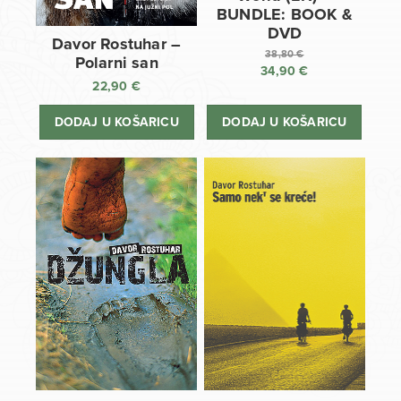
BUNDLE: BOOK &
DVD
Davor Rostuhar –
38,80
€
Polarni san
34,90
€
Izvorna
22,90
€
cijena
Trenutna
bila
cijena
DODAJ U KOŠARICU
DODAJ U KOŠARICU
je:
je:
38,80 €.
34,90 €.