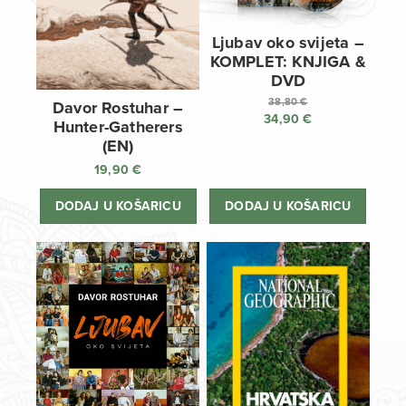
Ljubav oko svijeta –
KOMPLET: KNJIGA &
DVD
38,80
€
Davor Rostuhar –
34,90
€
Izvorna
Hunter-Gatherers
cijena
Trenutna
(EN)
bila
cijena
19,90
€
je:
je:
38,80 €.
34,90 €.
DODAJ U KOŠARICU
DODAJ U KOŠARICU