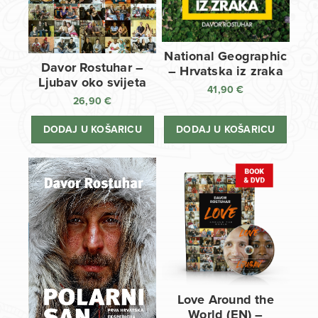
National Geographic
Davor Rostuhar –
– Hrvatska iz zraka
Ljubav oko svijeta
41,90
€
26,90
€
DODAJ U KOŠARICU
DODAJ U KOŠARICU
Love Around the
World (EN) –