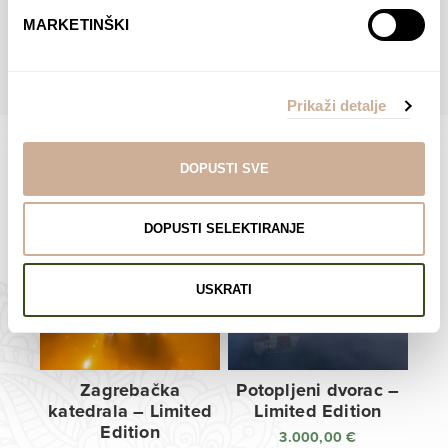
do
do
POGLEDAJTE SVE PROIZVODE U OVOJ KATEGORIJI
MARKETINŠKI
138,00 €
138,00 €
Prikaži detalje
DOPUSTI SVE
Limited Edition Fotografije
DOPUSTI SELEKTIRANJE
USKRATI
Zagrebačka
Potopljeni dvorac –
katedrala – Limited
Limited Edition
Edition
3.000,00
€