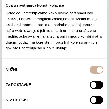
Ova web-stranica koristi kolačiće
Kolačiće upotrebljavamo kako bismo personalizirali
Butan – ljudi 2
Antarktika – krajolik
sadržaj i oglase, omogućili značajke društvenih medija i
2
analizirali promet. Isto tako, podatke o vašoj upotrebi
75,00
€
–
138,00
€
Raspon
cijena:
75,00
€
–
138,00
€
Raspon
naše web-lokacije dijelimo s partnerima za društvene
od
cijena:
medije, oglašavanje i analizu, a oni ih mogu kombinirati s
ODABERI OPCIJE
ODABERI OPCIJE
75,00 €
od
drugim podacima koje ste im pružili ili koje su prikupili
do
75,00 €
dok ste upotrebljavali njihove usluge.
138,00 €
do
138,00 €
Odabir
NUŽNI
pristanka
Dolac
Moreškanti – sjena
ZA POSTAVKE
75,00
€
–
138,00
€
Raspon
75,00
€
–
138,00
€
Raspon
cijena:
cijena:
ODABERI OPCIJE
ODABERI OPCIJE
STATISTIČKI
od
od
75,00 €
75,00 €