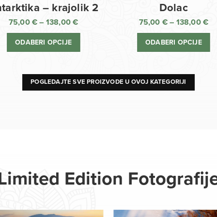
Dolac
tarktika – krajolik 2
75,00
€
–
138,00
€
75,00
€
–
138,00
€
R
Raspon
ci
cijena:
ODABERI OPCIJE
ODABERI OPCIJE
o
od
75
75,00 €
d
do
13
138,00 €
POGLEDAJTE SVE PROIZVODE U OVOJ KATEGORIJI
Limited Edition Fotografij