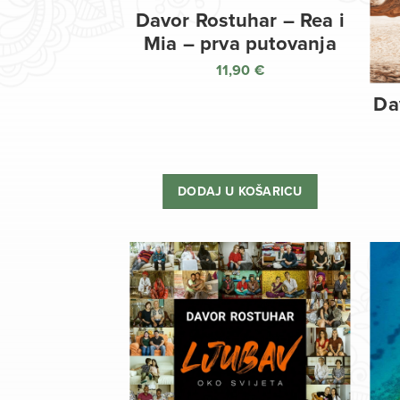
Davor Rostuhar – Rea i
Mia – prva putovanja
11,90
€
Da
DODAJ U KOŠARICU