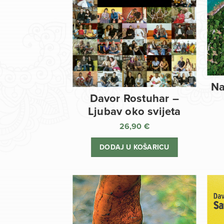
Na
Davor Rostuhar –
Ljubav oko svijeta
26,90
€
DODAJ U KOŠARICU