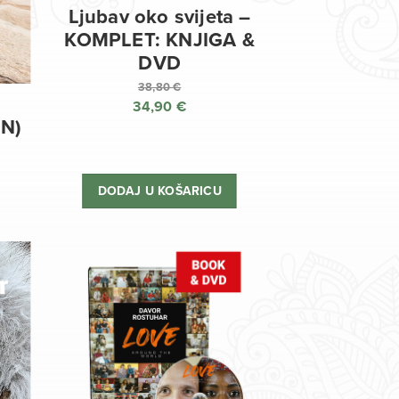
Ljubav oko svijeta –
KOMPLET: KNJIGA &
DVD
38,80
€
34,90
€
Izvorna
EN)
cijena
Trenutna
bila
cijena
je:
je:
DODAJ U KOŠARICU
38,80 €.
34,90 €.