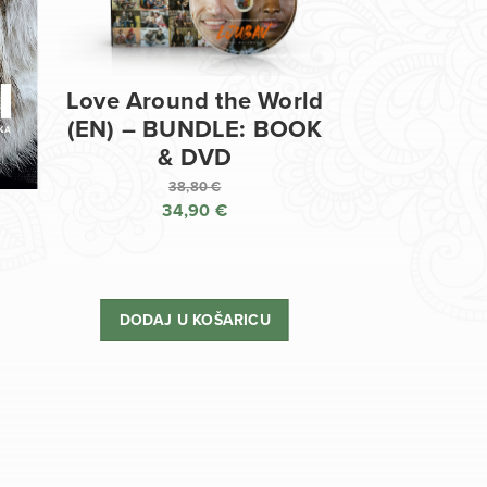
Love Around the World
(EN) – BUNDLE: BOOK
& DVD
38,80
€
34,90
€
Izvorna
cijena
Trenutna
bila
cijena
je:
je:
DODAJ U KOŠARICU
38,80 €.
34,90 €.