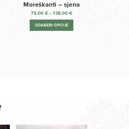
Moreškanti – sjena
75,00
€
–
138,00
€
aspon
Raspon
jena:
cijena:
ODABERI OPCIJE
d
od
,00 €
75,00 €
o
do
8,00 €
138,00 €
e