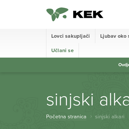
Lovci sakupljači
Ljubav oko 
Učlani se
Ovdje
sinjski alka
Početna stranica
sinjski alkari