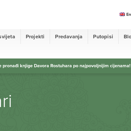
En
svijeta
Projekti
Predavanja
Putopisi
Bl
 pronađi knjige Davora Rostuhara po najpovoljnijim cijenama!
ri