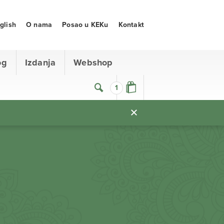
glish
O nama
Posao u KEKu
Kontakt
og
Izdanja
Webshop
1