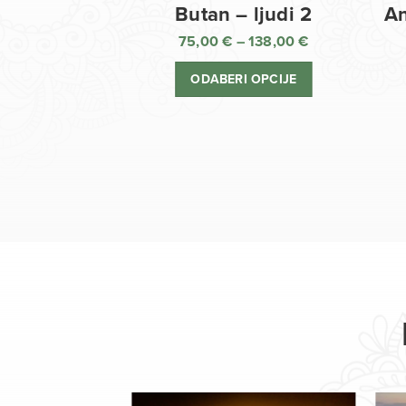
Butan – ljudi 2
An
75,00
€
–
138,00
€
Raspon
cijena:
ODABERI OPCIJE
od
75,00 €
do
138,00 €